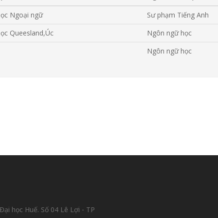
học Ngoại ngữ
Sư phạm Tiếng Anh
học Queesland,Úc
Ngôn ngữ học
Ngôn ngữ học
ại học Huế. Số 04 Lê Lợi - TP