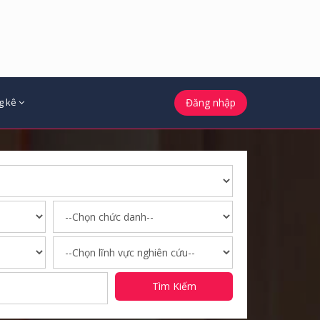
g kê
Đăng nhập
Tìm Kiếm