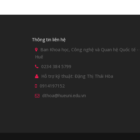
Thông tin liên hệ
Ban Khoa học, Công nghệ và Quan hệ Quốc tế - Đ
Huế
0234 384 5799
Hỗ trợ kỹ thuật: Đặng Thị Thái Hòa
0914197152
dthoa@hueuni.edu.vn