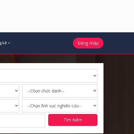
g kê
Đăng nhập
Tìm Kiếm