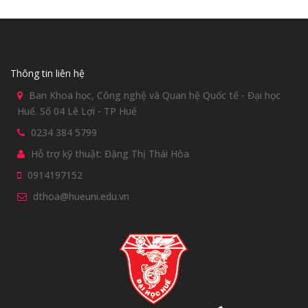
Thông tin liên hệ
Ban Khoa học, Công nghệ và Quan hệ Quốc tế - Đại học
Huế. Số 04 Lê Lợi - TP Huế
0234 384 5799
Hỗ trợ kỹ thuật: Đặng Thị Thái Hòa
0914197152
dthoa@hueuni.edu.vn