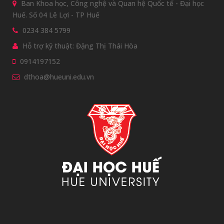
Ban Khoa học, Công nghệ và Quan hệ Quốc tế - Đại học
Huế. Số 04 Lê Lợi - TP Huế
0234 384 5799
Hỗ trợ kỹ thuật: Đặng Thị Thái Hòa
0914197152
dthoa@hueuni.edu.vn