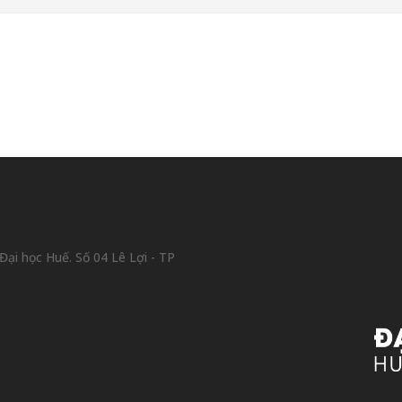
ại học Huế. Số 04 Lê Lợi - TP