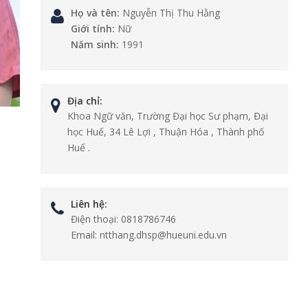
Họ và tên:
Nguyễn Thị Thu Hằng
Giới tính:
Nữ
Năm sinh:
1991
Địa chỉ:
Khoa Ngữ văn, Trường Đại học Sư phạm, Đại
học Huế, 34 Lê Lợi , Thuận Hóa , Thành phố
Huế .
Liên hệ:
Điện thoại:
0818786746
Email:
ntthang.dhsp@hueuni.edu.vn