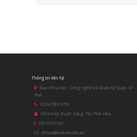
Thông tin liên hệ
Ban Khoa học, Công nghệ và Quan hệ Quốc tế - Đ
Huế
0234 384 5799
Hỗ trợ kỹ thuật: Đặng Thị Thái Hòa
0914197152
dthoa@hueuni.edu.vn