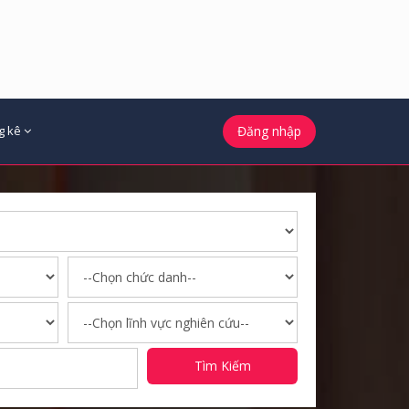
g kê
Đăng nhập
Tìm Kiếm