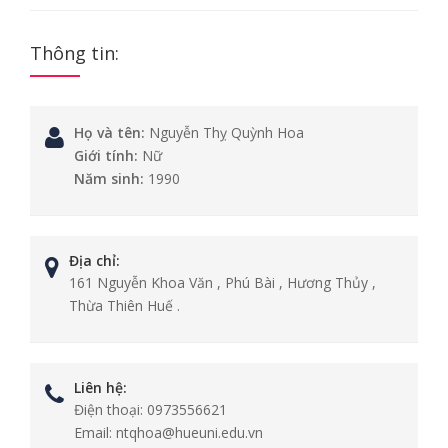
Thông tin:
Họ và tên:
Nguyễn Thỵ Quỳnh Hoa
Giới tính:
Nữ
Năm sinh:
1990
Địa chỉ:
161 Nguyễn Khoa Văn , Phú Bài , Hương Thủy ,
Thừa Thiên Huế .
Liên hệ:
Điện thoại:
0973556621
Email:
ntqhoa@hueuni.edu.vn