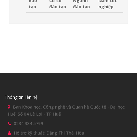
đào
Cơ sở
Ngành
Năm tốt
tạo
đào tạo
đào tạo
nghiệp
Thông tin liên hệ
Ban Khoa học, Công nghệ và Quan hệ Quốc tế - Đại học
Huế. Số 04 Lê Lợi - TP Huế
0234 384 5799
Hỗ trợ kỹ thuật: Đặng Thị Thái Hòa