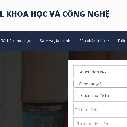
L KHOA HỌC VÀ CÔNG NGHỆ
Bài báo khoa học
Sách và giáo trình
Sản phẩm khác
Thốn
--Chọn tác giả--