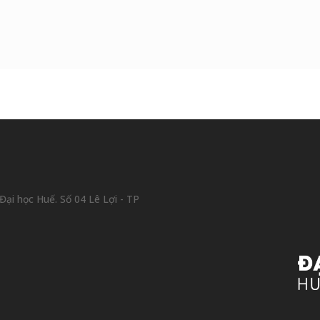
ại học Huế. Số 04 Lê Lợi - TP