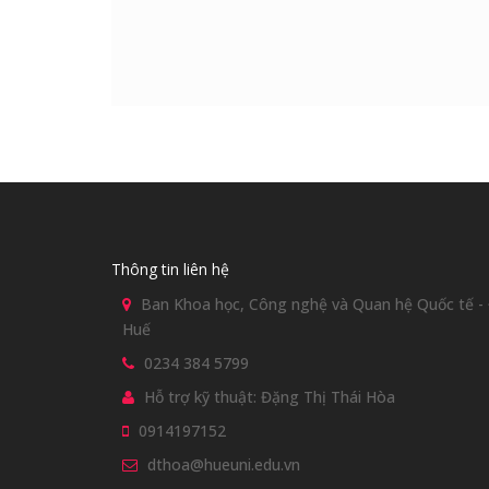
Thông tin liên hệ
Ban Khoa học, Công nghệ và Quan hệ Quốc tế - Đ
Huế
0234 384 5799
Hỗ trợ kỹ thuật: Đặng Thị Thái Hòa
0914197152
dthoa@hueuni.edu.vn