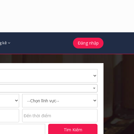
g kê
Đăng nhập
Tìm Kiếm