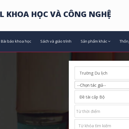
L KHOA HỌC VÀ CÔNG NGHỆ
Bài báo khoa học
Sách và giáo trình
Sản phẩm khác
Thốn
--Chọn tác giả--