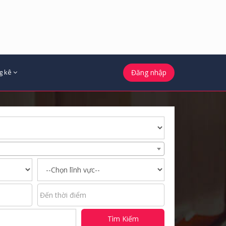
g kê
Đăng nhập
Tìm Kiếm