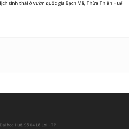
lịch sinh thái ở vườn quốc gia Bạch Mã, Thừa Thiên Huế
ại học Huế. Số 04 Lê Lợi - TP