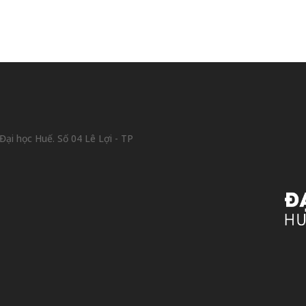
ại học Huế. Số 04 Lê Lợi - TP