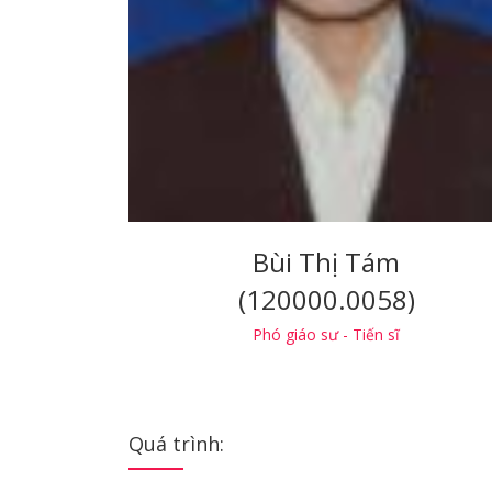
Bùi Thị Tám
(120000.0058)
Phó giáo sư - Tiến sĩ
Quá trình: