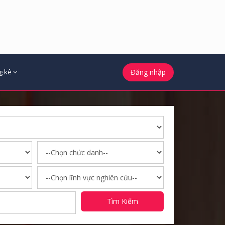
g kê
Đăng nhập
Tìm Kiếm