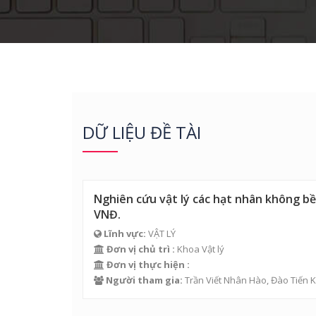
DỮ LIỆU ĐỀ TÀI
Nghiên cứu vật lý các hạt nhân không bền
VNĐ.
Lĩnh vực:
VẬT LÝ
Đơn vị chủ trì :
Khoa Vật lý
Đơn vị thực hiện :
Người tham gia:
Trần Viết Nhân Hào
, Đào Tiến 