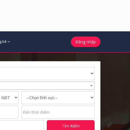
g kê
Đăng nhập
Tìm Kiếm