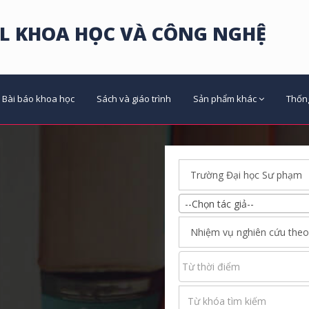
L KHOA HỌC VÀ CÔNG NGHỆ
Bài báo khoa học
Sách và giáo trình
Sản phẩm khác
Thốn
--Chọn tác giả--