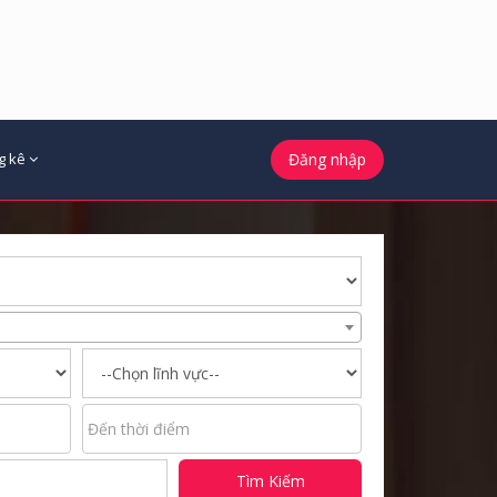
g kê
Đăng nhập
Tìm Kiếm