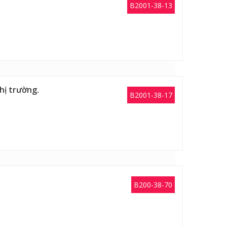
B2001-38-13
hị trường.
B2001-38-17
B200-38-70