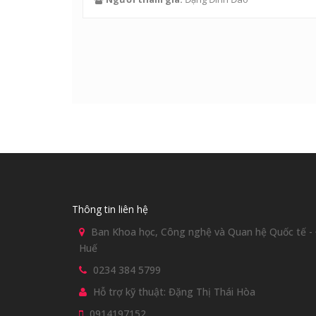
Thông tin liên hệ
Ban Khoa học, Công nghệ và Quan hệ Quốc tế - Đ
Huế
0234 384 5799
Hỗ trợ kỹ thuật: Đặng Thị Thái Hòa
0914197152