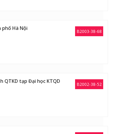
h phố Hà Nội
B2003-38-68
ành QTKD tạp Đại học KTQD
B2002-38-52