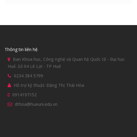
Thông tin liên hệ
Ban Khoa học, Công nghệ và Quan hệ Quốc tế - Đại học
Huế. Số 04 Lê Lợi - TP Huế
0234 384 5799
Hỗ trợ kỹ thuật: Đặng Thị Thái Hòa
0914197152
dthoa@hueuni.edu.vn