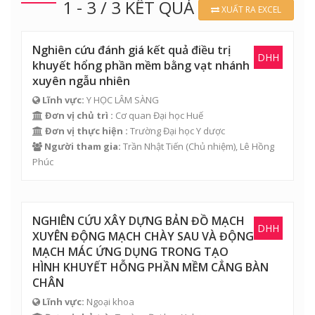
1 - 3 / 3 KẾT QUẢ
XUẤT RA EXCEL
Nghiên cứu đánh giá kết quả điều trị
DHH
khuyết hổng phần mềm bằng vạt nhánh
xuyên ngẫu nhiên
Lĩnh vực:
Y HỌC LÂM SÀNG
Đơn vị chủ trì :
Cơ quan Đại học Huế
Đơn vị thực hiện :
Trường Đại học Y dược
Người tham gia:
Trần Nhật Tiến
(Chủ nhiệm),
Lê Hồng
Phúc
NGHIÊN CỨU XÂY DỰNG BẢN ĐỒ MẠCH
DHH
XUYÊN ĐỘNG MẠCH CHÀY SAU VÀ ĐỘNG
MẠCH MÁC ỨNG DỤNG TRONG TẠO
HÌNH KHUYẾT HỖNG PHẦN MỀM CẲNG BÀN
CHÂN
Lĩnh vực:
Ngoại khoa