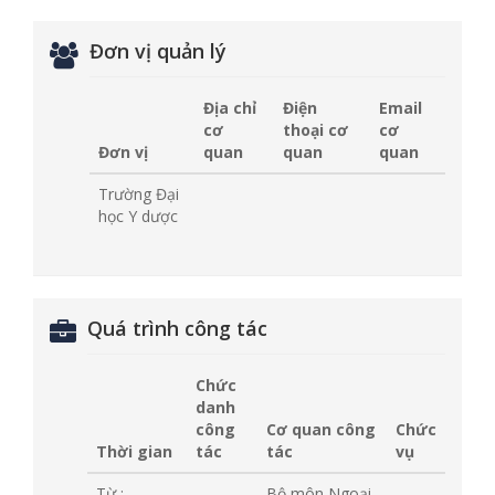
Đơn vị quản lý
Địa chỉ
Điện
Email
cơ
thoại cơ
cơ
Đơn vị
quan
quan
quan
Trường Đại
học Y dược
Quá trình công tác
Chức
danh
công
Cơ quan công
Chức
Thời gian
tác
tác
vụ
Từ :
Bộ môn Ngoại