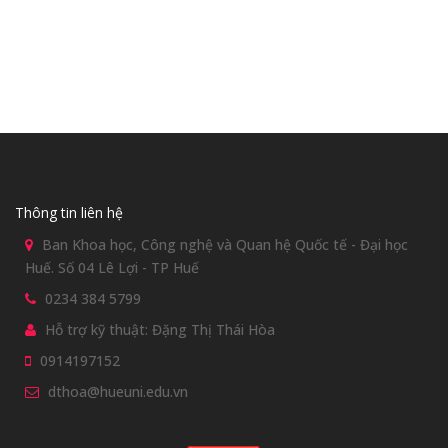
Thông tin liên hệ
Ban Khoa học, Công nghệ và Quan hệ Quốc tế - Đại học
Huế. Số 04 Lê Lợi - TP Huế
0234 384 5799
Hỗ trợ kỹ thuật: Đặng Thị Thái Hòa
0914197152
dthoa@hueuni.edu.vn