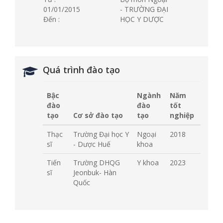
01/01/2015
- TRƯỜNG ĐẠI
Đến :
HỌC Y DƯỢC
Quá trình đào tạo
Bậc
Ngành
Năm
đào
đào
tốt
tạo
Cơ sở đào tạo
tạo
nghiệp
Thạc
Trường Đại học Y
Ngoại
2018
sĩ
- Dược Huế
khoa
Tiến
Trường DHQG
Y khoa
2023
sĩ
Jeonbuk- Hàn
Quốc