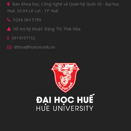
Ban Khoa học, Công nghệ và Quan hệ Quốc tế - Đại học
Huế. Số 04 Lê Lợi - TP Huế
0234 384 5799
Hỗ trợ kỹ thuật: Đặng Thị Thái Hòa
0914197152
dthoa@hueuni.edu.vn