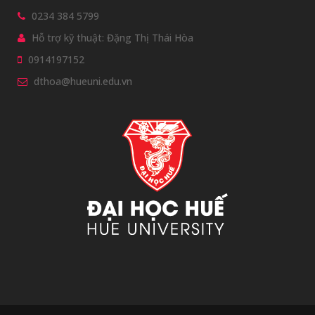
0234 384 5799
Hỗ trợ kỹ thuật: Đặng Thị Thái Hòa
0914197152
dthoa@hueuni.edu.vn