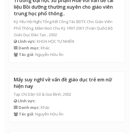
Trường Đại học Sư phạm Huế với vấn đề tài
liệu Bồi dưỡng thường xuyên cho giáo viên
trung học phổ thông..
Kỷ Yếu Hội Nghị Tổng Kết Công Tác BDTX Cho Giáo Viên
Phổ Thông, Mầm Non Chu Kỳ 1997-2001 (Toàn Quốc) Bộ
Giáo Dục Đào Tạo , 2002
Lĩnh vực:
KHOA HỌC TỰ NHIÊN
Danh mục:
Khác
Tác giả:
Nguyễn Hữu Ân
Mấy suy nghĩ về vấn đề giáo dục trẻ em nữ
hiện nay
Tạp Chí Dân Số & Gia Đình, 2002
Lĩnh vực:
Danh mục:
Khác
Tác giả:
Nguyễn Hữu Ân