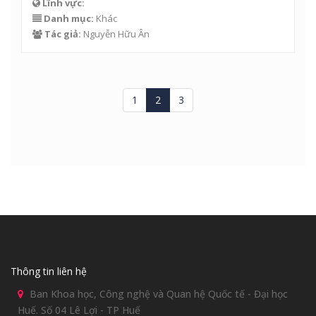
Lĩnh vực:
Danh mục:
Khác
Tác giả:
Nguyễn Hữu Ân
1
2
3
Thông tin liên hệ
Ban Khoa học, Công nghệ và Quan hệ Quốc tế - Đại học
Huế. Số 04 Lê Lợi - TP Huế