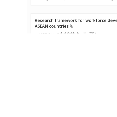
Research framework for workforce develo
ASEAN countries
Japanese Journal of Public Health, 2018
Lĩnh vực:
Y TẾ
Danh mục:
Khác
Tác giả:
Trần Đại Tri Hãn
,
Võ Văn Thắng
Analysis of utilization of health faciliti
Japanese Journal of Public Health, 2018
Lĩnh vực:
Y TẾ
Danh mục:
Khác
Tác giả:
Trần Đại Tri Hãn
,
Võ Văn Thắng