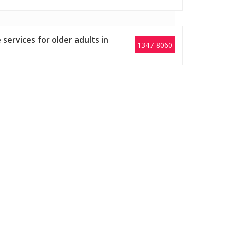
ervices for older adults in
1347-8060
1347-8060