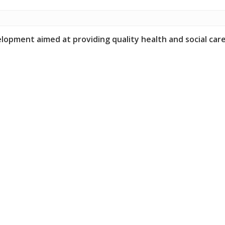
pment aimed at providing quality health and social care s
es among elderly in the Philippines