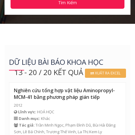
Tìm Kiếm
DỮ LIỆU BÀI BÁO KHOA HỌC
13 - 20 / 20 KẾT QUẢ
XUẤT RA EXCEL
Nghiên cứu tổng hợp vật liệu Aminopropyl-
MCM-41 bằng phương pháp gián tiếp
2012
Lĩnh vực:
HOÁ HỌC
Danh mục:
Khác
Tác giả:
Trần Minh Ngọc
, Phạm Đình Dũ, Bùi Hải Đăng
Sơn, Lê Bá Chính, Trương Thế Vinh, La Thị Kem Ly