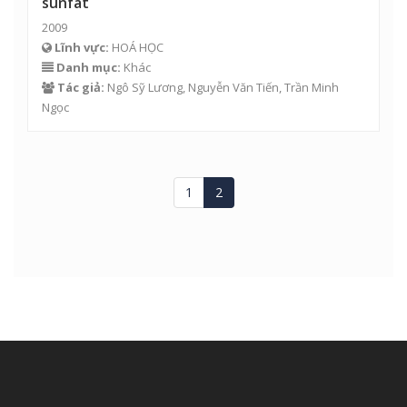
sunfat
2009
Lĩnh vực:
HOÁ HỌC
Danh mục:
Khác
Tác giả:
Ngô Sỹ Lương, Nguyễn Văn Tiến,
Trần Minh
Ngọc
1
2