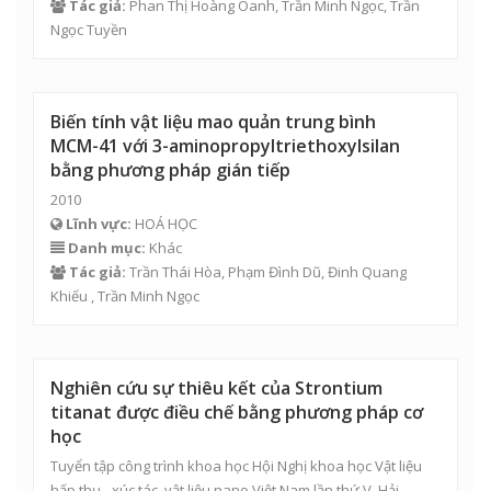
Tác giả:
Phan Thị Hoàng Oanh,
Trần Minh Ngọc
,
Trần
Ngọc Tuyền
Biến tính vật liệu mao quản trung bình
MCM-41 với 3-aminopropyltriethoxylsilan
bằng phương pháp gián tiếp
2010
Lĩnh vực:
HOÁ HỌC
Danh mục:
Khác
Tác giả:
Trần Thái Hòa, Phạm Đình Dũ, Đinh Quang
Khiếu ,
Trần Minh Ngọc
Nghiên cứu sự thiêu kết của Strontium
titanat được điều chế bằng phương pháp cơ
học
Tuyển tập công trình khoa học Hội Nghị khoa học Vật liệu
hấp thụ - xúc tác, vật liệu nano Việt Nam lần thứ V, Hải