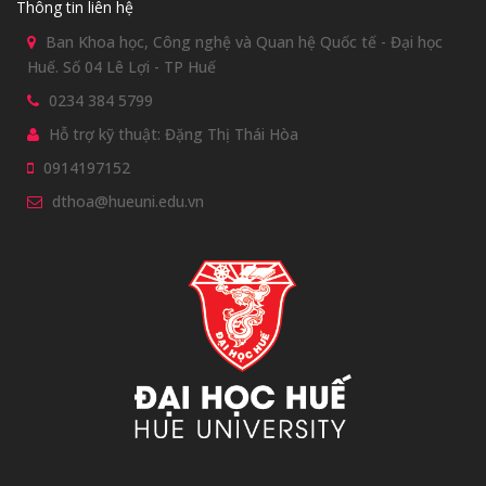
Thông tin liên hệ
Ban Khoa học, Công nghệ và Quan hệ Quốc tế - Đại học
Huế. Số 04 Lê Lợi - TP Huế
0234 384 5799
Hỗ trợ kỹ thuật: Đặng Thị Thái Hòa
0914197152
dthoa@hueuni.edu.vn