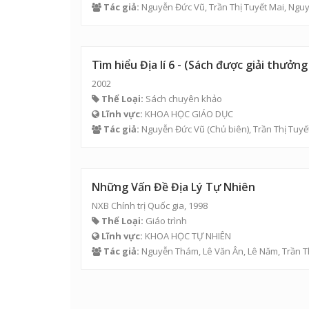
Tác giả:
Nguyễn Đức Vũ
,
Trần Thị Tuyết Mai
,
Ngu
Tìm hiểu Địa lí 6 - (Sách được giải thưở
2002
Thể Loại:
Sách chuyên khảo
Lĩnh vực:
KHOA HỌC GIÁO DỤC
Tác giả:
Nguyễn Đức Vũ
(Chủ biên),
Trần Thị Tuyế
Những Vấn Đề Địa Lý Tự Nhiên
NXB Chính trị Quốc gia, 1998
Thể Loại:
Giáo trình
Lĩnh vực:
KHOA HỌC TỰ NHIÊN
Tác giả:
Nguyễn Thám
,
Lê Văn Ân
,
Lê Năm
,
Trần T