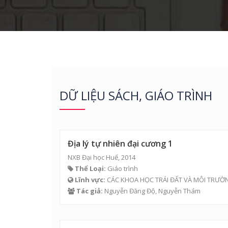
DỮ LIỆU SÁCH, GIÁO TRÌNH
Địa lý tự nhiên đại cương 1
NXB Đại học Huế, 2014
Thể Loại:
Giáo trình
Lĩnh vực:
CÁC KHOA HỌC TRÁI ĐẤT VÀ MÔI TRƯỜ
Tác giả:
Nguyễn Đăng Độ
,
Nguyễn Thám