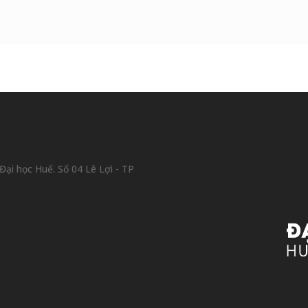
ại học Huế. Số 04 Lê Lợi - TP