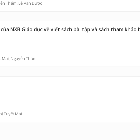
yễn Thám
, Lê Văn Dược
ng của NXB Giáo dục về viết sách bài tập và sách tham khảo
t Mai
,
Nguyễn Thám
hị Tuyết Mai