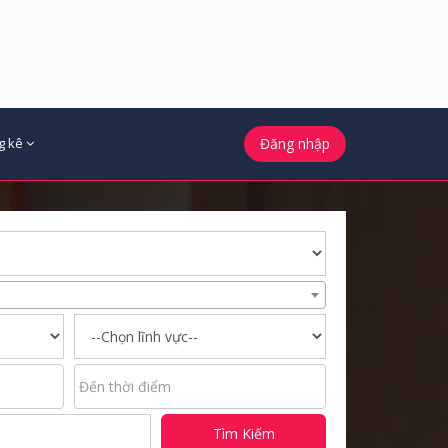
g kê
Đăng nhập
Tìm Kiếm