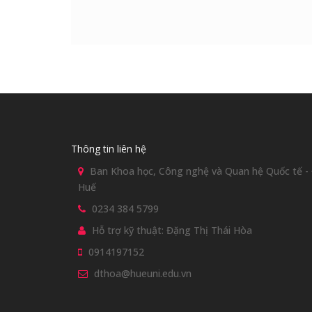
Thông tin liên hệ
Ban Khoa học, Công nghệ và Quan hệ Quốc tế - Đ
Huế
0234 384 5799
Hỗ trợ kỹ thuật: Đặng Thị Thái Hòa
0914197152
dthoa@hueuni.edu.vn