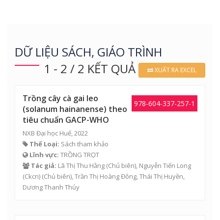
DỮ LIỆU SÁCH, GIÁO TRÌNH
1 - 2 / 2 KẾT QUẢ
XUẤT RA EXCEL
Trồng cây cà gai leo
978-604-337-257-1
(solanum hainanense) theo
tiêu chuẩn GACP-WHO
NXB Đại học Huế, 2022
Thể Loại:
Sách tham khảo
Lĩnh vực:
TRỒNG TRỌT
Tác giả:
Lã Thị Thu Hằng
(Chủ biên),
Nguyễn Tiến Long
(Ckcn)
(Chủ biên),
Trần Thị Hoàng Đông
,
Thái Thị Huyền
,
Dương Thanh Thủy