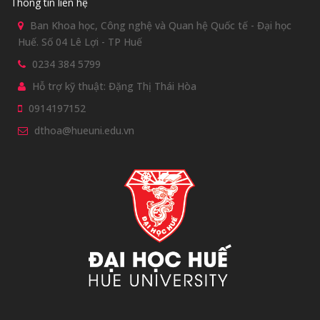
Thông tin liên hệ
Ban Khoa học, Công nghệ và Quan hệ Quốc tế - Đại học
Huế. Số 04 Lê Lợi - TP Huế
0234 384 5799
Hỗ trợ kỹ thuật: Đặng Thị Thái Hòa
0914197152
dthoa@hueuni.edu.vn