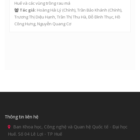
Huế và các vùng trồng rau má
Tác giả:
Hoàng Hải Lý
(Chính),
Trần Bảo Khánh
(Chính),
Trương Thị Diệu Hạnh
,
Trần Thị Thu Hà
,
Đỗ Đình Thục
,
Hồ
Công Hưng
,
Nguyễn Quang Cơ
Thông tin liên hệ
Ban Khoa học, Công nghệ và Quan hệ Quốc tế - Đại học
Huế. Số 04 Lê Lợi - TP Huế