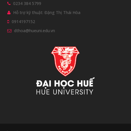
0234 384 5799
Hỗ trợ kỹ thuật: Đặng Thị Thái Hòa
0914197152
dthoa@hueuni.edu.vn