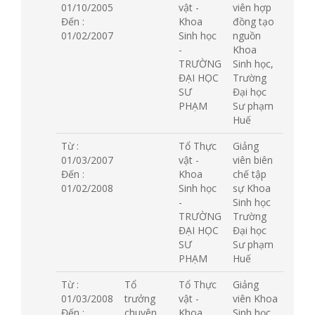
01/10/2005
vật -
viên hợp
Đến :
Khoa
đồng tạo
01/02/2007
Sinh học
nguồn
-
Khoa
TRƯỜNG
Sinh học,
ĐẠI HỌC
Trường
SƯ
Đại học
PHẠM
Sư phạm
Huế
Từ :
Tổ Thực
Giảng
01/03/2007
vật -
viên biên
Đến :
Khoa
chế tập
01/02/2008
Sinh học
sự Khoa
-
Sinh học
TRƯỜNG
Trường
ĐẠI HỌC
Đại học
SƯ
Sư phạm
PHẠM
Huế
Từ :
Tổ
Tổ Thực
Giảng
01/03/2008
trưởng
vật -
viên Khoa
Đến :
chuyên
Khoa
Sinh học,