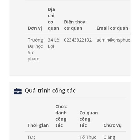
Địa
chỉ
cơ
Điện thoại
Đơn vị
quan
cơ quan
Email cơ quan
Trường
34 Lê
02343822132
admin@dhsphue.edu.
Đại học
Lợi
Sư
phạm
Quá trình công tác
Chức
danh
Cơ quan
công
công
Thời gian
tác
tác
Chức vụ
Từ :
Tổ Thực
Giảng