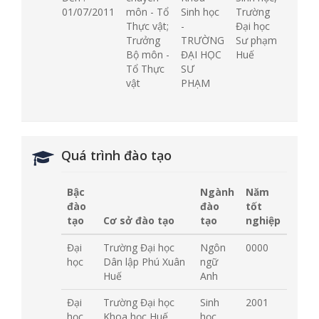
01/07/2011
môn - Tổ
Sinh học
Trường
Thực vật;
-
Đại học
Trưởng
TRƯỜNG
Sư phạm
Bộ môn -
ĐẠI HỌC
Huế
Tổ Thực
SƯ
vật
PHẠM
Quá trình đào tạo
Bậc
Ngành
Năm
đào
đào
tốt
tạo
Cơ sở đào tạo
tạo
nghiệp
Đại
Trường Đại học
Ngôn
0000
học
Dân lập Phú Xuân
ngữ
Huế
Anh
Đại
Trường Đại học
Sinh
2001
học
Khoa học Huế
học