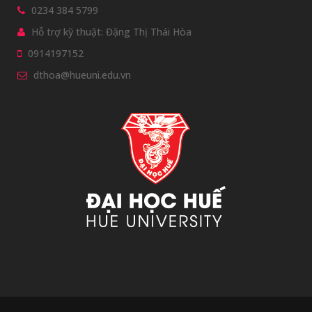
0234 384 5799
Hỗ trợ kỹ thuật: Đặng Thị Thái Hòa
0914197152
dthoa@hueuni.edu.vn