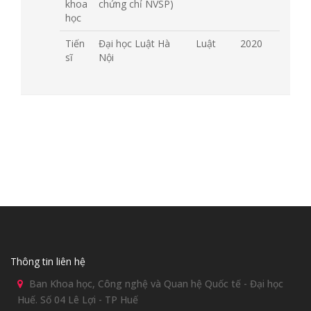
khoa
chứng chỉ NVSP)
học
Tiến
Đại học Luật Hà
Luật
2020
sĩ
Nội
Thông tin liên hệ
Ban Khoa học, Công nghệ và Quan hệ Quốc tế - Đại học
Huế. Số 04 Lê Lợi - TP Huế