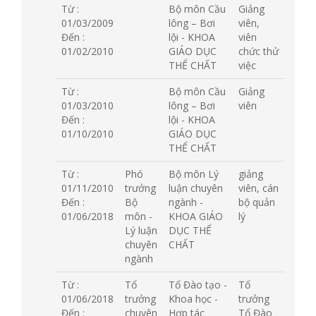
Từ :
Bộ môn Cầu
Giảng
01/03/2009
lông – Bơi
viên,
Đến :
lội - KHOA
viên
01/02/2010
GIÁO DỤC
chức thử
THỂ CHẤT
việc
Từ :
Bộ môn Cầu
Giảng
01/03/2010
lông – Bơi
viên
Đến :
lội - KHOA
01/10/2010
GIÁO DỤC
THỂ CHẤT
Từ :
Phó
Bộ môn Lý
giảng
01/11/2010
trưởng
luận chuyên
viên, cán
Đến :
Bộ
ngành -
bộ quản
01/06/2018
môn -
KHOA GIÁO
lý
Lý luận
DỤC THỂ
chuyên
CHẤT
ngành
Từ :
Tổ
Tổ Đào tạo -
Tổ
01/06/2018
trưởng
Khoa học -
trưởng
Đến :
chuyên
Hợp tác
Tổ Đào