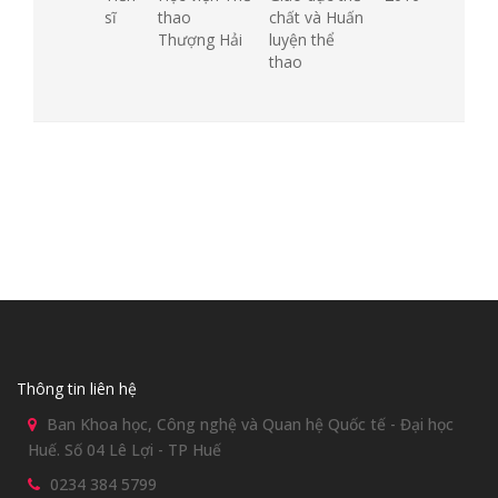
sĩ
thao
chất và Huấn
Thượng Hải
luyện thể
thao
Thông tin liên hệ
Ban Khoa học, Công nghệ và Quan hệ Quốc tế - Đại học
Huế. Số 04 Lê Lợi - TP Huế
0234 384 5799