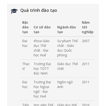
Quá trình đào tạo
Bậc
Năm
đào
Cơ sở đào
Ngành đào
tốt
tạo
tạo
tạo
nghiệp
Đại
Khoa Giáo
Sư phạm Thể
2007
học
dục Thể
chất - Giáo
chất - Đại
dục Quốc
học Huế
phòng
Thạc
Trường Đại
Giáo dục Thể
2011
sĩ
học TDTT
chất
Bắc Ninh
Đại
Trường Đại
Ngôn ngữ
2011
học
học Ngoại
Anh
ngữ - Đại
học Huế
Tiến
Học viện Thể
Giáo dục thể
2016