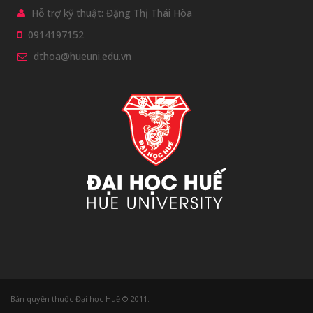
Hỗ trợ kỹ thuật: Đặng Thị Thái Hòa
0914197152
dthoa@hueuni.edu.vn
Bản quyền thuộc Đại học Huế © 2011.