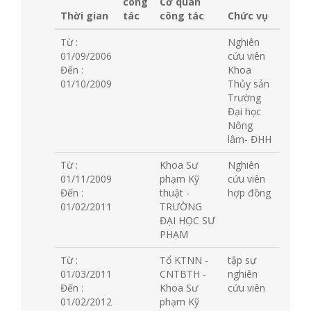
công
Cơ quan
Thời gian
tác
công tác
Chức vụ
Từ :
Nghiên
01/09/2006
cứu viên
Đến :
Khoa
01/10/2009
Thủy sản
Trường
Đại học
Nông
lâm- ĐHH
Từ :
Khoa Sư
Nghiên
01/11/2009
phạm Kỹ
cứu viên
Đến :
thuật -
hợp đồng
01/02/2011
TRƯỜNG
ĐẠI HỌC SƯ
PHẠM
Từ :
Tổ KTNN -
tập sự
01/03/2011
CNTBTH -
nghiên
Đến :
Khoa Sư
cứu viên
01/02/2012
phạm Kỹ