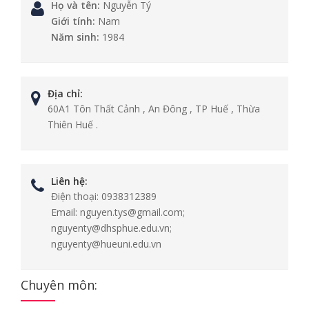
Họ và tên:
Nguyễn Tý
Giới tính:
Nam
Năm sinh:
1984
Địa chỉ:
60A1 Tôn Thất Cảnh , An Đông , TP Huế , Thừa
Thiên Huế .
Liên hệ:
Điện thoại:
0938312389
Email:
nguyen.tys@gmail.com;
nguyenty@dhsphue.edu.vn;
nguyenty@hueuni.edu.vn
Chuyên môn: