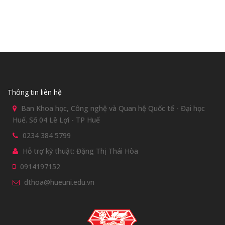
Thông tin liên hệ
Ban Khoa học, Công nghệ và Quan hệ Quốc tế - Đại học
Huế. Số 04 Lê Lợi - TP Huế
0234 384 5799
Hỗ trợ kỹ thuật: Đặng Thị Thái Hòa
0914197152
dthoa@hueuni.edu.vn