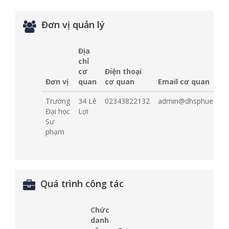
Đơn vị quản lý
Địa
chỉ
cơ
Điện thoại
Đơn vị
quan
cơ quan
Email cơ quan
Trường
34 Lê
02343822132
admin@dhsphue.edu.
Đại học
Lợi
Sư
phạm
Quá trình công tác
Chức
danh