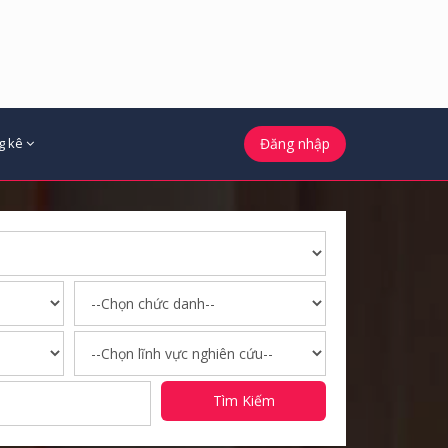
g kê
Đăng nhập
Tìm Kiếm