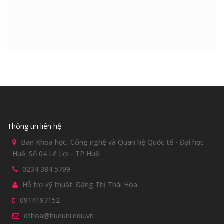
Thông tin liên hệ
Ban Khoa học, Công nghệ và Quan hệ Quốc tế - Đại học
Huế. Số 04 Lê Lợi - TP Huế
0234 384 5799
Hỗ trợ kỹ thuật: Đặng Thị Thái Hòa
0914197152
dthoa@hueuni.edu.vn