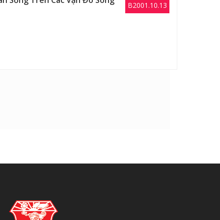
ân Sống Trên Các Vạn Đò Sông
B2001.10.13