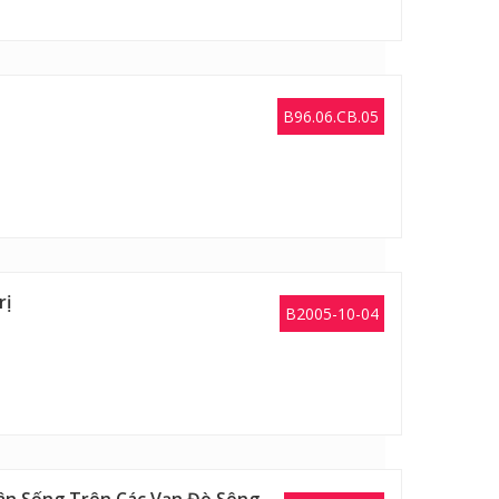
B96.06.CB.05
rị
B2005-10-04