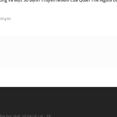
ưỡng Và Một Số Bệnh Truyền Nhiễm Của Quần Thể Người D
ông tin
ại học Huế. Số 04 Lê Lợi - TP