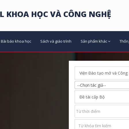
L KHOA HỌC VÀ CÔNG NGHỆ
Bài báo khoa học
Sách và giáo trình
Sản phẩm khác
Thốn
--Chọn tác giả--