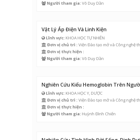
Người tham gia:
Võ Duy Dần
Vật Lý Áp Điện Và Linh Kiện
Lĩnh vực:
KHOA HỌC TỰ NHIÊN
Đơn vị chủ trì :
Viện Đào tạo mở và Công nghệ th
Đơn vị thực hiện :
Người tham gia:
Võ Duy Dần
Nghiên Cứu Kiểu Hemoglobin Trên Người
Lĩnh vực:
KHOA HỌC Y, DƯỢC
Đơn vị chủ trì :
Viện Đào tạo mở và Công nghệ th
Đơn vị thực hiện :
Người tham gia:
Huỳnh Đình Chiến