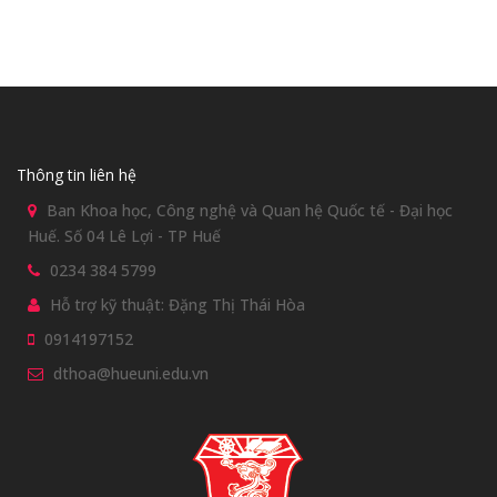
Thông tin liên hệ
Ban Khoa học, Công nghệ và Quan hệ Quốc tế - Đại học
Huế. Số 04 Lê Lợi - TP Huế
0234 384 5799
Hỗ trợ kỹ thuật: Đặng Thị Thái Hòa
0914197152
dthoa@hueuni.edu.vn