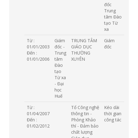
đốc
Trung
tâm Đào
tạo Từ
xa
Từ :
Giám
TRUNG TÂM
Giám
01/01/2003
đốc -
GIÁO DỤC
đốc
Đến :
Trung
THƯỜNG
01/01/2006
tâm
XUYÊN
Đào
tạo
Từ xa
- Đại
học
Huế
Từ :
Tổ Công nghệ
Kéo dài
01/04/2007
thông tin -
thời gian
Đến :
Phòng Khảo
công tác
01/02/2012
thí - Đảm bảo
chất lượng