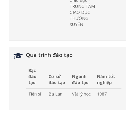
Giáo dục -
TRUNG TÂM
GIÁO DỤC
THƯỜNG
XUYÊN
Quá trình đào tạo
Bậc
đào
Cơ sở
Ngành
Năm tốt
tạo
đào tạo
đào tạo
nghiệp
Tiến sĩ
Ba Lan
Vật lý học
1987