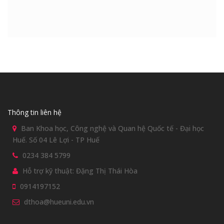
Thông tin liên hệ
Ban Khoa học, Công nghệ và Quan hệ Quốc tế - Đại học
Huế. Số 04 Lê Lợi - TP Huế
0234 384 5799
Hỗ trợ kỹ thuật: Đặng Thị Thái Hòa
0914197152
dthoa@hueuni.edu.vn