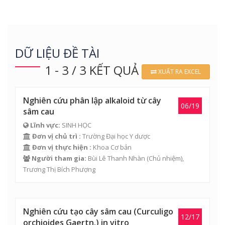
DỮ LIỆU ĐỀ TÀI
1 - 3 / 3 KẾT QUẢ
XUẤT RA EXCEL
Nghiên cứu phân lập alkaloid từ cây
06/19
sâm cau
Lĩnh vực:
SINH HỌC
Đơn vị chủ trì :
Trường Đại học Y dược
Đơn vị thực hiện :
Khoa Cơ bản
Người tham gia:
Bùi Lê Thanh Nhàn
(Chủ nhiệm),
Trương Thị Bích Phượng
Nghiên cứu tạo cây sâm cau (Curculigo
12/17
orchioides Gaertn.) in vitro