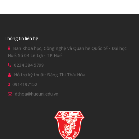
Thông tin liên hệ
Ban Khoa học, Công nghệ và Quan hệ Quốc tế - Đại học
Huế. Số 04 Lê Lợi - TP Huế
0234 384 5799
Hỗ trợ kỹ thuật: Đặng Thị Thái Hòa
0914197152
dthoa@hueuni.edu.vn