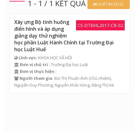
1 - 1 / 1 KẾT QUẢ
XUẤT RA EXCEL
Xây ựng Bộ tình huống
CS-DTĐHL2017-CB-02
điển hình và áp dụng
giảng dạy thử nghiệm
học phần Luật Hành Chính tại Trường Đại
học Luật Huế
Lĩnh vực:
KHOA HỌC XÃ HỘI
Đơn vị chủ trì :
Trường Đại học Luật
Đơn vị thực hiện :
Người tham gia:
Bùi Thị Thuận Ánh
(Chủ nhiệm),
Nguyễn Duy Phương
,
Nguyễn Khắc Hùng
,
Đặng Thị Hà