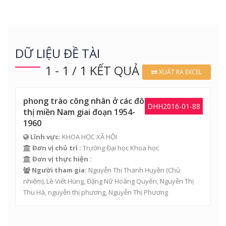
DỮ LIỆU ĐỀ TÀI
1 - 1 / 1 KẾT QUẢ
XUẤT RA EXCEL
phong trào công nhân ở các đô
DHH2016-01-88
thị miền Nam giai đoạn 1954-
1960
Lĩnh vực:
KHOA HỌC XÃ HỘI
Đơn vị chủ trì :
Trường Đại học Khoa học
Đơn vị thực hiện :
Người tham gia:
Nguyễn Thị Thanh Huyền
(Chủ
nhiệm),
Lê Viết Hùng
,
Đặng Nữ Hoàng Quyên
,
Nguyễn Thị
Thu Hà
, nguyễn thị phương,
Nguyễn Thị Phương