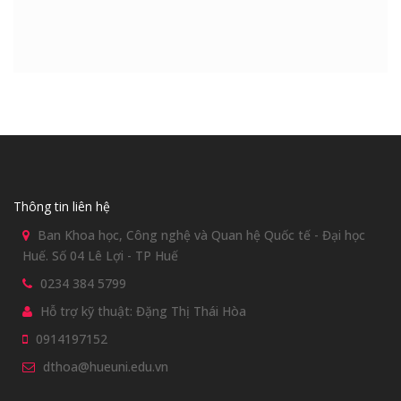
Thông tin liên hệ
Ban Khoa học, Công nghệ và Quan hệ Quốc tế - Đại học
Huế. Số 04 Lê Lợi - TP Huế
0234 384 5799
Hỗ trợ kỹ thuật: Đặng Thị Thái Hòa
0914197152
dthoa@hueuni.edu.vn