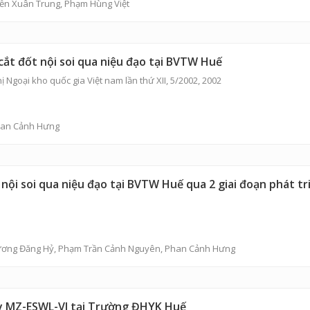
yễn Xuân Trung, Phạm Hùng Việt
ắt đốt nội soi qua niệu đạo tại BVTW Huế
 Ngoại kho quốc gia Việt nam lần thứ XII, 5/2002, 2002
han Cảnh Hưng
t nội soi qua niệu đạo tại BVTW Huế qua 2 giai đoạn phát t
ương Đăng Hỷ, Phạm Trần Cảnh Nguyên, Phan Cảnh Hưng
áy MZ-ESWL-VI tại Trường ĐHYK Huế