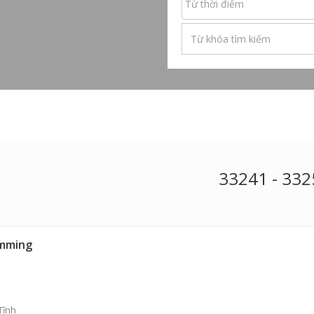
33241 - 33
amming
Tĩnh