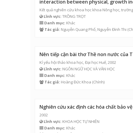
interaction between physical, growth in
Kết quả nghiên cứu khoa học khoa Nông học, trường
Lĩnh vực:
TRỒNG TRỌT
Danh mục:
Khác
Tác giả:
Nguyễn Quang Phổ,
Nguyễn Đình Thi
(Ch
Nên tiếp cận bài thơ Thề non nước của 
Kỉ yếu hội thảo khoa học, Đại học Huế, 2002
Lĩnh vực:
NGÔN NGỮ HỌC VÀ VĂN HỌC
Danh mục:
Khác
Tác giả:
Hoàng Đức Khoa
(Chính)
Nghiên cứu xác định các hóa chất bảo vệ
2002
Lĩnh vực:
KHOA HỌC TỰ NHIÊN
Danh mục:
Khác