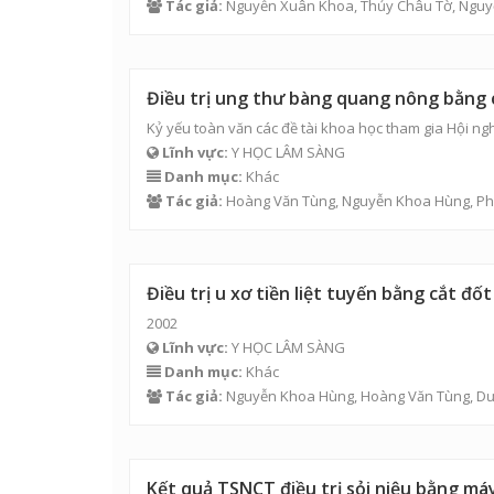
Tác giả:
Nguyễn Xuân Khoa,
Thủy Châu Tờ
, Ngu
Điều trị ung thư bàng quang nông bằng c
Kỷ yếu toàn văn các đề tài khoa học tham gia Hội nghị
Lĩnh vực:
Y HỌC LÂM SÀNG
Danh mục:
Khác
Tác giả:
Hoàng Văn Tùng
,
Nguyễn Khoa Hùng
, P
Điều trị u xơ tiền liệt tuyến bằng cắt đố
2002
Lĩnh vực:
Y HỌC LÂM SÀNG
Danh mục:
Khác
Tác giả:
Nguyễn Khoa Hùng
,
Hoàng Văn Tùng
, D
Kết quả TSNCT điều trị sỏi niệu bằng m