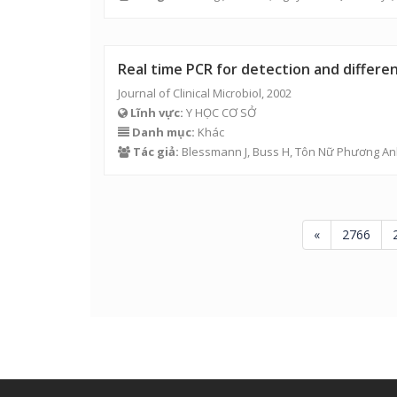
Real time PCR for detection and differe
Journal of Clinical Microbiol, 2002
Lĩnh vực:
Y HỌC CƠ SỞ
Danh mục:
Khác
Tác giả:
Blessmann J, Buss H,
Tôn Nữ Phương An
«
2766