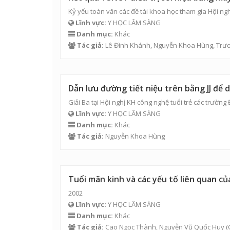
Kỷ yếu toàn văn các đề tài khoa học tham gia Hội ngh
Lĩnh vực:
Y HỌC LÂM SÀNG
Danh mục:
Khác
Tác giả:
Lê Đình Khánh
,
Nguyễn Khoa Hùng
,
Trươ
Dẫn lưu đường tiết niệu trên bằng JJ để
Giải Ba tại Hội nghị KH công nghệ tuổi trẻ các trường
Lĩnh vực:
Y HỌC LÂM SÀNG
Danh mục:
Khác
Tác giả:
Nguyễn Khoa Hùng
Tuổi mãn kinh và các yếu tố liên quan c
2002
Lĩnh vực:
Y HỌC LÂM SÀNG
Danh mục:
Khác
Tác giả:
Cao Ngọc Thành
,
Nguyễn Vũ Quốc Huy
(