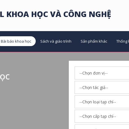
L KHOA HỌC VÀ CÔNG NGHỆ
Bài báo khoa học
Sách và giáo trình
Sản phẩm khác
Thống 
học