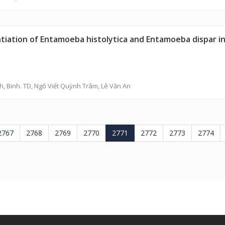
ntiation of Entamoeba histolytica and Entamoeba dispar in
h
, Binh. TD,
Ngô Viết Quỳnh Trâm
,
Lê Văn An
2767
2768
2769
2770
2771
2772
2773
2774