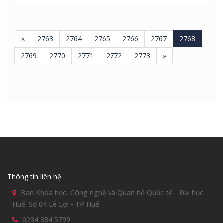
Thông tin liên hệ
Ban Khoa học, Công nghệ và Quan hệ Quốc tế - Đại học
Huế. Số 04 Lê Lợi - TP Huế
0234 384 5799
Hỗ trợ kỹ thuật: Đặng Thị Thái Hòa
0914197152
dthoa@hueuni.edu.vn