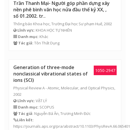
2002
Lĩnh vực:
VẬT LÝ
Danh mục:
SCOPUS
Tác giả:
Nguyễn Bá Ân,
Trương Minh Đức
Liên kết:
https://journals.aps.org/pra/abstract/10.1103/PhysRevA.66.065401
Excited K-quantum nonlinear coherent
states (SCI)
Journal of Physics A: Mathematical and Theoretical, 2002
Lĩnh vực:
VẬT LÝ
Danh mục:
SCOPUS
Tác giả:
Nguyễn Bá Ân,
Trương Minh Đức
Liên kết:
https://iopscience.iop.org/article/10.1088/0305-
4470/35/22/307/meta
Even and odd trio coherent states: