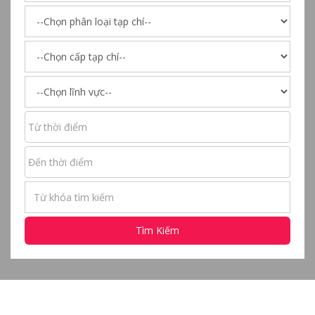
Tìm Kiếm
DỮ LIỆU BÀI BÁO KHOA HỌC
33205 - 33216 / 37053 KẾT QUẢ
XUẤT RA EXCEL
"Status and solutions for gender research
and training in Thua Thue - Hue"
Family and Women studies, No2, Vietnam National Center
for Social sciences and Humanities, 2002
Lĩnh vực:
KHOA HỌC XÃ HỘI
Danh mục:
Khác