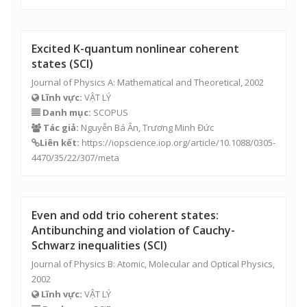
Antibunching and violation of Cauchy-
Schwarz inequalities (SCI)
Journal of Physics B: Atomic, Molecular and Optical Physics,
2002
Lĩnh vực:
VẬT LÝ
Danh mục:
SCIE
Tác giả:
Nguyễn Bá Ân,
Trương Minh Đức
Liên kết:
https://iopscience.iop.org/article/10.1088/1464-
4266/4/5/310/meta
Flower-like squeezing in the
0217-9792
motion of a laser-driven trapped
ion (SCI)
International Journal of Modern Physics B, 2002
Lĩnh vực:
VẬT LÝ
Danh mục:
SCIE
Tác giả:
Nguyễn Bá Ân,
Trương Minh Đức
Liên kết: