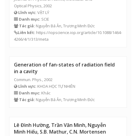
Tác giả:
Nguyễn Bá Ân,
Trương Minh Đức
Lê Đình Hường, Trần Văn Minh, Nguyễn
Minh Hiếu, S.B. Mathur, C.N. Mortensen
(2002)’ Bước đầu xác định vi khuẩn gây bệnh
thông qua hạt giống lúa trồng ở vùng đất
thấp sản xuất lúa dựa vào nước trời ở Thừa
Thiên Huế, Những kết quả về nghiên cứu
khoa học, Đại Học Nông Lâm Huế năm 2002,
trang 78- 85.
2002
Lĩnh vực:
KHOA HỌC NÔNG NGHIỆP KHÁC
Danh mục:
Khác
Tác giả:
Trần Văn Minh
,
Nguyễn Minh Hiếu
, S.B. Mathur,
C.N. Mortensen
Vài nhận xét về địa danh Quảng Trị qua hai