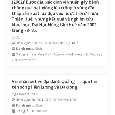
tên sông Hiền Lương và Đakrông
Ngữ học trẻ, 2002
Lĩnh vực:
NGÔN NGỮ HỌC VÀ VĂN HỌC
Danh mục:
Khác
Tác giả:
Từ Thu Mai
«
2763
2764
2765
2766
2767
2768
2769
2770
2771
2772
2773
»