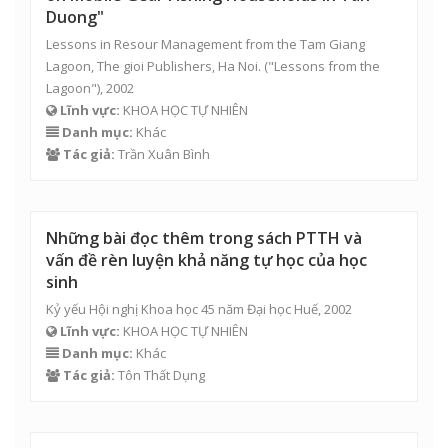
Lĩnh vực:
KHOA HỌC TỰ NHIÊN
Danh mục:
Khác
Tác giả:
Tôn Thất Dụng
Trần Thanh Mại- Người góp phần dựng xây
nền phê bình văn học nửa đầu thế kỷ XX, ,
số 01.2002. tr..
Thông báo Khoa học, Trường Đại học Sư phạm Huế, 2002
Lĩnh vực:
KHOA HỌC TỰ NHIÊN
Danh mục:
Khác
Tác giả:
Tôn Thất Dụng
Generation of three-mode
1050-2947
nonclassical vibrational states of
ions (SCI)
Physical Review A - Atomic, Molecular, and Optical Physics,