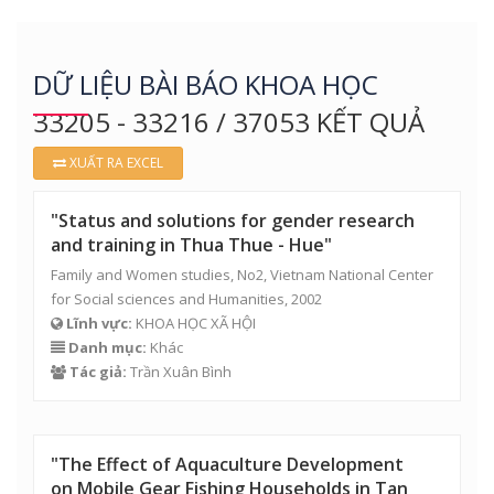
Tác giả:
Trần Xuân Bình
"The Effect of Aquaculture Development
on Mobile Gear Fishing Households in Tan
Duong"
Lessons in Resour Management from the Tam Giang
Lagoon, The gioi Publishers, Ha Noi. ("Lessons from the
Lagoon"), 2002
Lĩnh vực:
KHOA HỌC TỰ NHIÊN
Danh mục:
Khác
Tác giả:
Trần Xuân Bình
Những bài đọc thêm trong sách PTTH và
vấn đề rèn luyện khả năng tự học của học
sinh
Kỷ yếu Hội nghị Khoa học 45 năm Đại học Huế, 2002