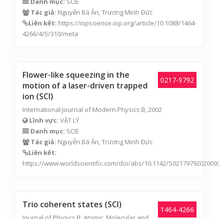
https://www.worldscientific.com/doi/abs/10.1142/S0217979202009
Trio coherent states (SCI)
1464-4266
Journal of Physics B: Atomic, Molecular and
Optical Physics, 2002
Lĩnh vực:
VẬT LÝ
Danh mục:
SCIE
Tác giả:
Nguyễn Bá Ân,
Trương Minh Đức
Liên kết:
https://iopscience.iop.org/article/10.1088/1464-
4266/4/1/313/meta
Generation of fan-states of radiation field
in a cavity
Commun. Phys., 2002
Lĩnh vực:
KHOA HỌC TỰ NHIÊN
Danh mục:
Khác