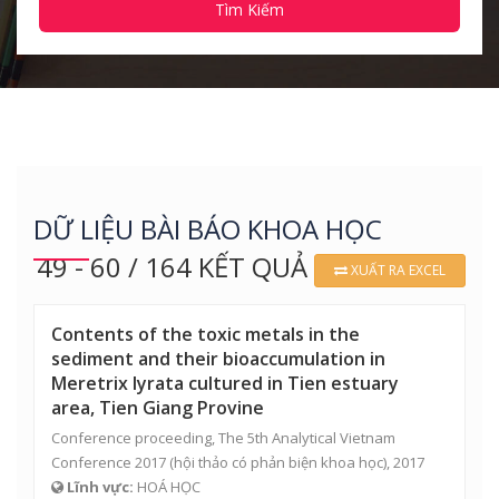
Tìm Kiếm
DỮ LIỆU BÀI BÁO KHOA HỌC
49 - 60 / 164 KẾT QUẢ
XUẤT RA EXCEL
Contents of the toxic metals in the
sediment and their bioaccumulation in
Meretrix lyrata cultured in Tien estuary
area, Tien Giang Provine
Conference proceeding, The 5th Analytical Vietnam
Conference 2017 (hội thảo có phản biện khoa học), 2017
Lĩnh vực:
HOÁ HỌC