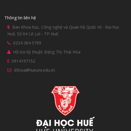
Thông tin liên hệ
Ban Khoa học, Công nghệ và Quan hệ Quốc tế - Đại học
Huế. Số 04 Lê Lợi - TP Huế
0234 384 5799
Hỗ trợ kỹ thuật: Đặng Thị Thái Hòa
0914197152
dthoa@hueuni.edu.vn