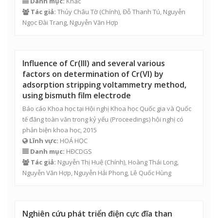
Danh mục:
Khác
Tác giả:
Thủy Châu Tờ
(Chính), Đỗ Thanh Tú, Nguyễn
Ngọc Đài Trang,
Nguyễn Văn Hợp
Influence of Cr(III) and several various
factors on determination of Cr(VI) by
adsorption stripping voltammetry method,
using bismuth film electrode
Báo cáo Khoa học tại Hội nghị Khoa học Quốc gia và Quốc
tế đăng toàn văn trong kỷ yếu (Proceedings) hội nghị có
phản biện khoa học, 2015
Lĩnh vực:
HOÁ HỌC
Danh mục:
HĐCDGS
Tác giả:
Nguyễn Thị Huệ
(Chính),
Hoàng Thái Long
,
Nguyễn Văn Hợp
,
Nguyễn Hải Phong
, Lê Quốc Hùng
Nghiên cứu phát triển điện cực đĩa than