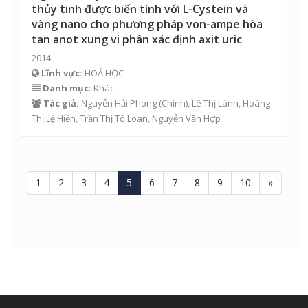
thủy tinh được biến tính với L-Cystein và
vàng nano cho phương pháp von-ampe hòa
tan anot xung vi phân xác định axit uric
2014
Lĩnh vực:
HOÁ HỌC
Danh mục:
Khác
Tác giả:
Nguyễn Hải Phong
(Chính), Lê Thị Lành, Hoàng
Thị Lệ Hiền, Trần Thị Tố Loan,
Nguyễn Văn Hợp
1
2
3
4
5
6
7
8
9
10
»