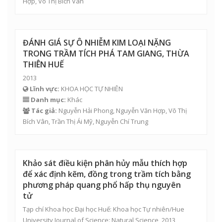
Hợp
,
Võ Thị Bích Vân
ĐÁNH GIÁ SỰ Ô NHIỄM KIM LOẠI NẶNG
TRONG TRẦM TÍCH PHÁ TAM GIANG, THỪA
THIÊN HUẾ
2013
Lĩnh vực:
KHOA HỌC TỰ NHIÊN
Danh mục:
Khác
Tác giả:
Nguyễn Hải Phong
,
Nguyễn Văn Hợp
,
Võ Thị
Bích Vân
,
Trần Thị Ái Mỹ
, Nguyễn Chí Trung
Khảo sát điều kiện phân hủy mẫu thích hợp
để xác định kẽm, đồng trong trầm tích bằng
phương pháp quang phổ hấp thụ nguyên
tử
Tạp chí Khoa học Đại học Huế: Khoa học Tự nhiên/Hue
University Journal of Science: Natural Science, 2013