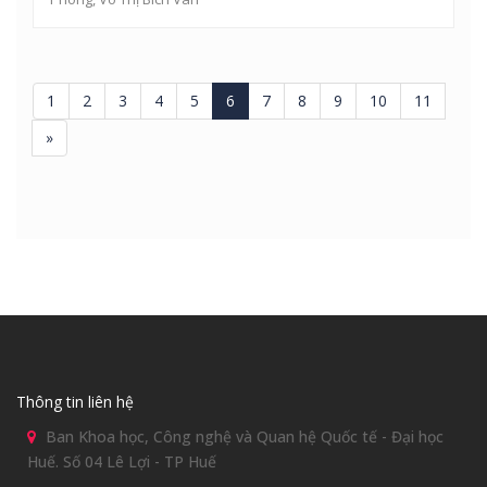
1
2
3
4
5
6
7
8
9
10
11
»
Thông tin liên hệ
Ban Khoa học, Công nghệ và Quan hệ Quốc tế - Đại học
Huế. Số 04 Lê Lợi - TP Huế