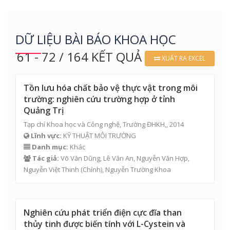
DỮ LIỆU BÀI BÁO KHOA HỌC
61 - 72 / 164 KẾT QUẢ
XUẤT RA EXCEL
Tồn lưu hóa chất bảo vệ thực vật trong môi
trường: nghiên cứu trường hợp ở tỉnh
Quảng Trị
Tạp chí Khoa học và Công nghệ, Trường ĐHKH,, 2014
Lĩnh vực:
KỸ THUẬT MÔI TRƯỜNG
Danh mục:
Khác
Tác giả:
Võ Văn Dũng,
Lê Văn An
,
Nguyễn Văn Hợp
,
Nguyễn Việt Thinh (Chính), Nguyễn Trường Khoa
Nghiên cứu phát triển điện cực đĩa than
thủy tinh được biến tính với L-Cystein và