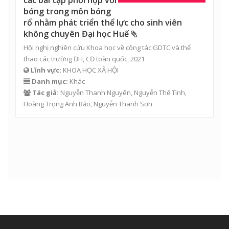
các bài tập phối hợp với
bóng trong môn bóng
rổ nhằm phát triển thể lực cho sinh viên
không chuyên Đại học Huế
Hội nghị nghiên cứu Khoa học về công tác GDTC và thể
thao các trường ĐH, CĐ toàn quốc, 2021
Lĩnh vực:
KHOA HỌC XÃ HỘI
Danh mục:
Khác
Tác giả:
Nguyễn Thanh Nguyên
,
Nguyễn Thế Tình
,
Hoàng Trọng Anh Bảo
,
Nguyễn Thanh Sơn