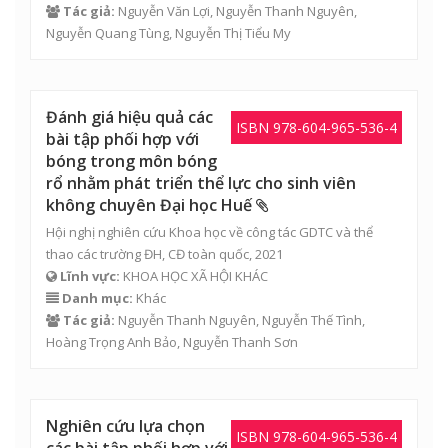
Tác giả:
Nguyễn Văn Lợi
,
Nguyễn Thanh Nguyên
,
Nguyễn Quang Tùng
,
Nguyễn Thị Tiểu My
Đánh giá hiệu quả các
ISBN 978-604-965-536-4
bài tập phối hợp với
bóng trong môn bóng
rổ nhằm phát triển thể lực cho sinh viên
không chuyên Đại học Huế
Hội nghị nghiên cứu Khoa học về công tác GDTC và thể
thao các trường ĐH, CĐ toàn quốc, 2021
Lĩnh vực:
KHOA HỌC XÃ HỘI KHÁC
Danh mục:
Khác
Tác giả:
Nguyễn Thanh Nguyên
,
Nguyễn Thế Tình
,
Hoàng Trọng Anh Bảo
,
Nguyễn Thanh Sơn
Nghiên cứu lựa chọn
ISBN 978-604-965-536-4