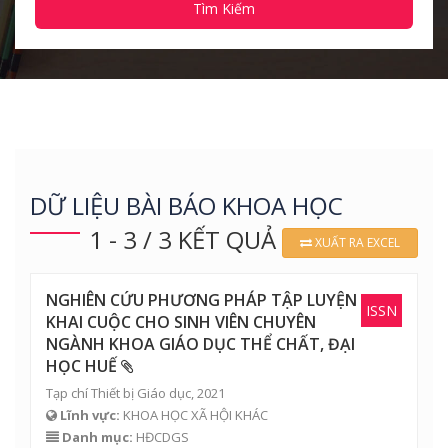
Tìm Kiếm
DỮ LIỆU BÀI BÁO KHOA HỌC
1 - 3 / 3 KẾT QUẢ
XUẤT RA EXCEL
NGHIÊN CỨU PHƯƠNG PHÁP TẬP LUYỆN
ISSN
KHAI CUỘC CHO SINH VIÊN CHUYÊN
NGÀNH KHOA GIÁO DỤC THỂ CHẤT, ĐẠI
HỌC HUẾ
Tạp chí Thiết bị Giáo dục, 2021
Lĩnh vực:
KHOA HỌC XÃ HỘI KHÁC
Danh mục:
HĐCDGS