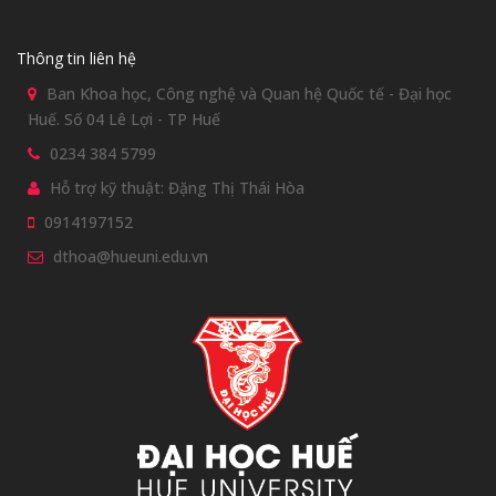
Thông tin liên hệ
Ban Khoa học, Công nghệ và Quan hệ Quốc tế - Đại học
Huế. Số 04 Lê Lợi - TP Huế
0234 384 5799
Hỗ trợ kỹ thuật: Đặng Thị Thái Hòa
0914197152
dthoa@hueuni.edu.vn