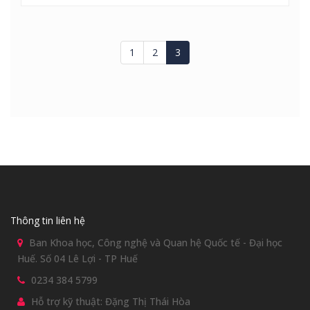
1
2
3
Thông tin liên hệ
Ban Khoa học, Công nghệ và Quan hệ Quốc tế - Đại học
Huế. Số 04 Lê Lợi - TP Huế
0234 384 5799
Hỗ trợ kỹ thuật: Đặng Thị Thái Hòa