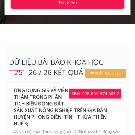
Tìm Kiếm
DỮ LIỆU BÀI BÁO KHOA HỌC
25 - 26 / 26 KẾT QUẢ
XUẤT RA EXCEL
ỨNG DỤNG GIS VÀ VIỄN
ISBN: 978-604-974-688-8
THÁM TRONG PHÂN
TÍCH BIẾN ĐỘNG ĐẤT
SẢN XUẤT NÔNG NGHIỆP TRÊN ĐỊA BÀN
HUYỆN PHONG ĐIỀN, TỈNH THỪA THIÊN
HUẾ
Kỷ yếu hội thảo Thực trạng Quản lý đất đai và bất động sản