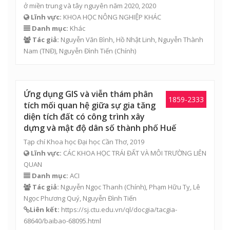
ở miền trung và tây nguyên năm 2020, 2020
Lĩnh vực:
KHOA HỌC NÔNG NGHIỆP KHÁC
Danh mục:
Khác
Tác giả:
Nguyễn Văn Bình
,
Hồ Nhật Linh
,
Nguyễn Thành
Nam (TNĐ)
,
Nguyễn Đình Tiến
(Chính)
Ứng dụng GIS và viễn thám phân
1859-2333
tích mối quan hệ giữa sự gia tăng
diện tích đất có công trình xây
dựng và mật độ dân số thành phố Huế
Tạp chí Khoa học Đại học Cần Thơ, 2019
Lĩnh vực:
CÁC KHOA HỌC TRÁI ĐẤT VÀ MÔI TRƯỜNG LIÊN
QUAN
Danh mục:
ACI
Tác giả:
Nguyễn Ngọc Thanh
(Chính),
Phạm Hữu Tỵ
,
Lê
Ngọc Phương Quý
,
Nguyễn Đình Tiến
Liên kết:
https://sj.ctu.edu.vn/ql/docgia/tacgia-
68640/baibao-68095.html