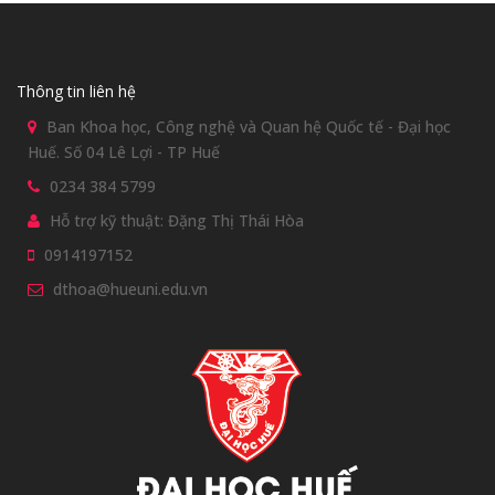
Thông tin liên hệ
Ban Khoa học, Công nghệ và Quan hệ Quốc tế - Đại học
Huế. Số 04 Lê Lợi - TP Huế
0234 384 5799
Hỗ trợ kỹ thuật: Đặng Thị Thái Hòa
0914197152
dthoa@hueuni.edu.vn