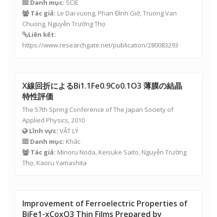
Danh mục:
SCIE
Tác giả:
Le Dai vuong,
Phan Đình Giớ
, Truong Van
Chuong,
Nguyễn Trường Thọ
Liên kết:
https://www.researchgate.net/publication/280083293
X線回折によるBi1.1Fe0.9Co0.1O3 薄膜の結晶
特性評価
The 57th Spring Conference of The Japan Society of
Applied Physics, 2010
Lĩnh vực:
VẬT LÝ
Danh mục:
Khác
Tác giả:
Minoru Noda, Keisuke Saito,
Nguyễn Trường
Thọ
, Kaoru Yamashita
Improvement of Ferroelectric Properties of
BiFe1-xCoxO3 Thin Films Prepared by