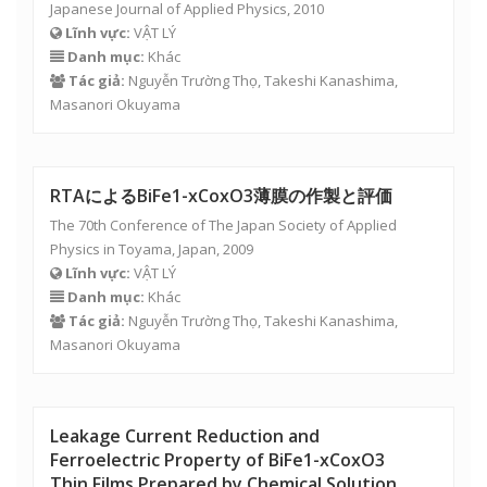
Japanese Journal of Applied Physics, 2010
Lĩnh vực:
VẬT LÝ
Danh mục:
Khác
Tác giả:
Nguyễn Trường Thọ
, Takeshi Kanashima,
Masanori Okuyama
RTAによるBiFe1-xCoxO3薄膜の作製と評価
The 70th Conference of The Japan Society of Applied
Physics in Toyama, Japan, 2009
Lĩnh vực:
VẬT LÝ
Danh mục:
Khác
Tác giả:
Nguyễn Trường Thọ
, Takeshi Kanashima,
Masanori Okuyama
Leakage Current Reduction and
Ferroelectric Property of BiFe1-xCoxO3
Thin Films Prepared by Chemical Solution