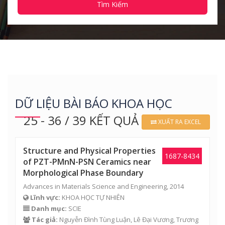
Tìm Kiếm
DỮ LIỆU BÀI BÁO KHOA HỌC
25 - 36 / 39 KẾT QUẢ
XUẤT RA EXCEL
Structure and Physical Properties
1687-8434
of PZT-PMnN-PSN Ceramics near
Morphological Phase Boundary
Advances in Materials Science and Engineering, 2014
Lĩnh vực:
KHOA HỌC TỰ NHIÊN
Danh mục:
SCIE
Tác giả:
Nguyễn Đình Tùng Luận, Lê Đại Vương,
Trương