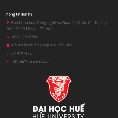
Thông tin liên hệ
Ban Khoa học, Công nghệ và Quan hệ Quốc tế - Đại học
Huế. Số 04 Lê Lợi - TP Huế
0234 384 5799
Hỗ trợ kỹ thuật: Đặng Thị Thái Hòa
0914197152
dthoa@hueuni.edu.vn