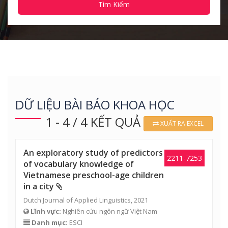
Tìm Kiếm
DỮ LIỆU BÀI BÁO KHOA HỌC
1 - 4 / 4 KẾT QUẢ
XUẤT RA EXCEL
An exploratory study of predictors
2211-7253
of vocabulary knowledge of
Vietnamese preschool-age children
in a city
Dutch Journal of Applied Linguistics, 2021
Lĩnh vực:
Nghiên cứu ngôn ngữ Việt Nam
Danh mục:
ESCI