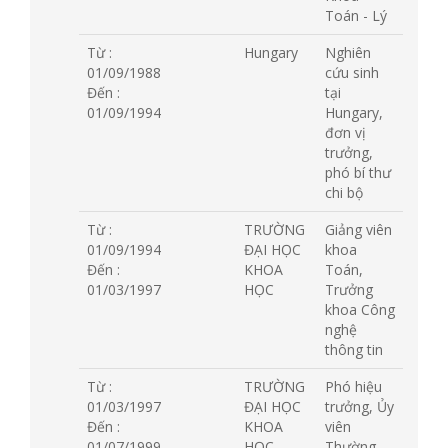
Toán - Lý
Từ :
Hungary
Nghiên
01/09/1988
cứu sinh
Đến :
tại
01/09/1994
Hungary,
đơn vị
trưởng,
phó bí thư
chi bộ
Từ :
TRƯỜNG
Giảng viên
01/09/1994
ĐẠI HỌC
khoa
Đến :
KHOA
Toán,
01/03/1997
HỌC
Trưởng
khoa Công
nghệ
thông tin
Từ :
TRƯỜNG
Phó hiệu
01/03/1997
ĐẠI HỌC
trưởng, Ủy
Đến :
KHOA
viên
01/07/1999
HỌC
Thường