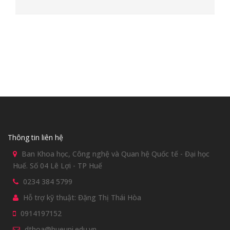
Thông tin liên hệ
Ban Khoa học, Công nghệ và Quan hệ Quốc tế - Đại học
Huế. Số 04 Lê Lợi - TP Huế
0234 384 5799
Hỗ trợ kỹ thuật: Đặng Thị Thái Hòa
0914197152
dthoa@hueuni.edu.vn