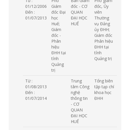
Từ :
Phó
Ban Giám
Phó giám
01/12/2006
Giám
đốc - CƠ
đốc, Ủy
Đến :
đốc Đại
QUAN
viên
01/07/2013
học
ĐẠI HỌC
Thường
Huế;
HUẾ
vụ Đảng
Giám
ủy ĐHH;
đốc -
Giám đốc
Phân
Phân hiệu
hiệu
ĐHH tại
ĐHH tại
tỉnh
tỉnh
Quảng trị
Quảng
trị
Từ :
Trung
Tổng biên
01/08/2013
tâm Công
tập tạp chí
Đến :
nghệ
khoa học
01/07/2014
thông tin
ĐHH
- CƠ
QUAN
ĐẠI HỌC
HUẾ