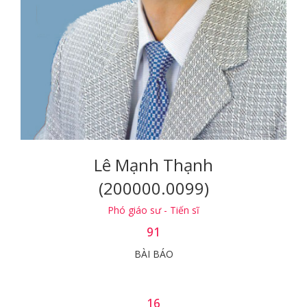
Lê Mạnh Thạnh
(200000.0099)
Phó giáo sư - Tiến sĩ
91
BÀI BÁO
16