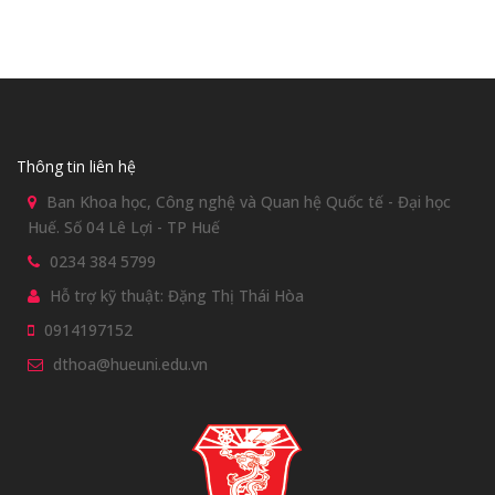
Thông tin liên hệ
Ban Khoa học, Công nghệ và Quan hệ Quốc tế - Đại học
Huế. Số 04 Lê Lợi - TP Huế
0234 384 5799
Hỗ trợ kỹ thuật: Đặng Thị Thái Hòa
0914197152
dthoa@hueuni.edu.vn