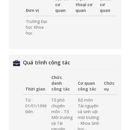
cơ
thoại cơ
cơ
Đơn vị
quan
quan
quan
Trường Đại
học Khoa
học
Quá trình công tác
Chức
danh
Cơ quan
Chức
Thời gian
công tác
công tác
vụ
Từ :
Tổ phó
Bộ môn
01/01/1996
chuyên
Tài nguyên
Đến :
môn - Tổ
và sinh vật
Môi trường
môi trường
và Tài
- Khoa Sinh
nguyên
học -