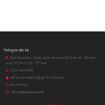
Thông tin liên hệ
Ban Khoa học, Công nghệ và Quan hệ Quốc tế - Đại học
Huế. Số 04 Lê Lợi - TP Huế
0234 384 5799
Hỗ trợ kỹ thuật: Đặng Thị Thái Hòa
0914197152
dthoa@hueuni.edu.vn