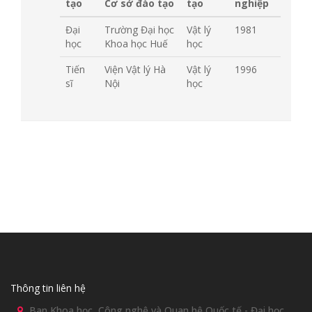
tạo
Cơ sở đào tạo
tạo
nghiệp
Đại
Trường Đại học
Vật lý
1981
học
Khoa học Huế
học
Tiến
Viện Vật lý Hà
Vật lý
1996
sĩ
Nội
học
Thông tin liên hệ
Ban Khoa học, Công nghệ và Quan hệ Quốc tế - Đại học