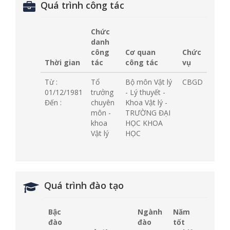
Quá trình công tác
Chức
danh
công
Cơ quan
Chức
Thời gian
tác
công tác
vụ
Từ :
Tổ
Bộ môn Vật lý
CBGD
01/12/1981
trưởng
- Lý thuyết -
Đến :
chuyên
Khoa Vật lý -
môn -
TRƯỜNG ĐẠI
khoa
HỌC KHOA
Vật lý
HỌC
Quá trình đào tạo
Bậc
Ngành
Năm
đào
đào
tốt