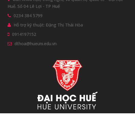
Huế. Số 04 Lê Lợi - TP Huế
0234 384 5799
Hỗ trợ kỹ thuật: Đặng Thị Thái Hòa
0914197152
dthoa@hueuni.edu.vn