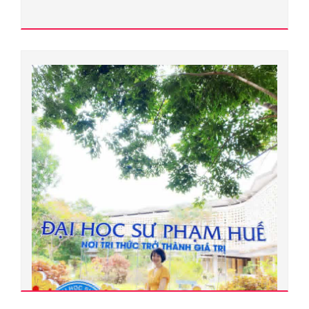
Toán học
Đơn vị quản lý:
Trường Đại học Sư phạm
Xem chi tiết
Trương Công Huỳnh Kỳ
400000.0099
Phó giáo sư - Tiến sĩ
Ngành đào tạo:
Lịch sử Việt Nam cận đại và hiện đại
Chuyên ngành đào tạo:
Lịch sử Việt Nam cận đại và hiện đại
Đơn vị quản lý: