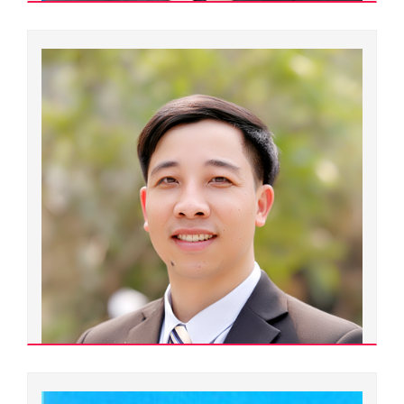
Đơn vị quản lý:
Trường Đại học Sư phạm
Xem chi tiết
Nguyễn Văn Khang
400000.0229
Tiến sĩ
Ngành đào tạo:
Khoa học máy tính
Chuyên ngành đào tạo:
Khoa học máy tính
Đơn vị quản lý:
Khoa Tin học