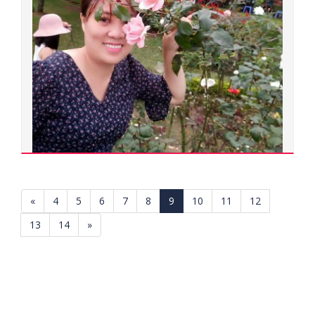
Tâm lý học
Đơn vị quản lý:
Trường Đại học Sư phạm
Xem chi tiết
Trần Thị Hải Lê
400000.0104
«
4
5
6
7
8
9
10
11
12
Tiến sĩ
13
14
»
Ngành đào tạo:
Lý luận và phương pháp dạy học môn Lịch sử
Chuyên ngành đào tạo:
Lý luận và phương pháp dạy học môn Lịch sử
Đơn vị quản lý: