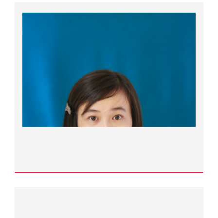
Trường Đại học Sư phạm
Xem chi tiết
Lê Phúc Chi Lăng
400000.0133
Tiến sĩ
Ngành đào tạo:
Địa lý tài nguyên và môi trường
Chuyên ngành đào tạo:
Địa lý tài nguyên và môi trường
Đơn vị quản lý:
Trường Đại học Sư phạm
Xem chi tiết