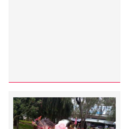
Nguyễn Như Lê
400000.0028
Phó giáo sư - Tiến sĩ
Ngành đào tạo:
Vật lý lý thuyết và vật lý toán
Chuyên ngành đào tạo:
Vật lý lý thuyết và vật lý toán
Đơn vị quản lý:
Trường Đại học Sư phạm
Trần Nhật Lệ
400000.0399
Xem chi tiết
Tiến sĩ
Ngành đào tạo:
Tâm lý học
Chuyên ngành đào tạo: