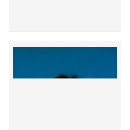
Ngành đào tạo:
Lý luận văn học
Chuyên ngành đào tạo:
Lý luận văn học
Đơn vị quản lý:
Khoa Giáo dục Mầm non
Xem chi tiết
Trần Quân Kỳ
400000.0177
Tiến sĩ
Ngành đào tạo:
Toán học
Chuyên ngành đào tạo: