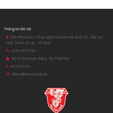
Trường Đại học Sư phạm
Xem chi tiết
Thông tin liên hệ
Ban Khoa học, Công nghệ và Quan hệ Quốc tế - Đại học
Huế. Số 04 Lê Lợi - TP Huế
0234 384 5799
Hỗ trợ kỹ thuật: Đặng Thị Thái Hòa
0914197152
dthoa@hueuni.edu.vn