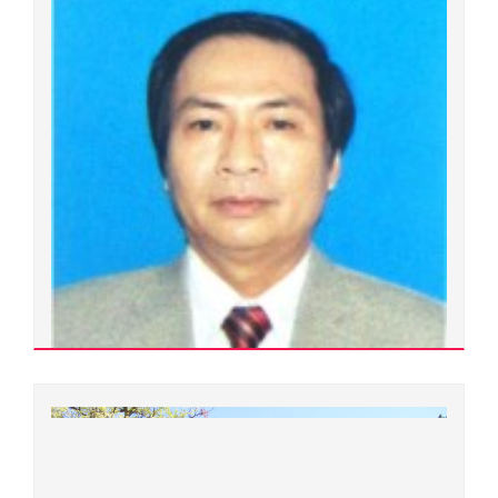
Xem chi tiết
Phạm Yên Khang
Tiến sĩ
Ngành đào tạo:
Hoá phân tích
Chuyên ngành đào tạo:
Khoa học vật liệu
Đơn vị quản lý:
Khoa Hóa học
Xem chi tiết