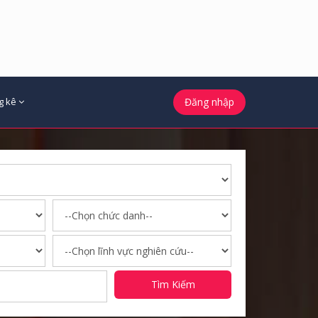
g kê
Đăng nhập
Tìm Kiếm