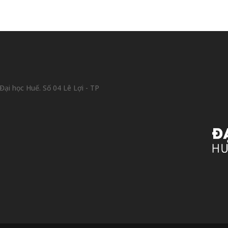
ại học Huế. Số 04 Lê Lợi - TP