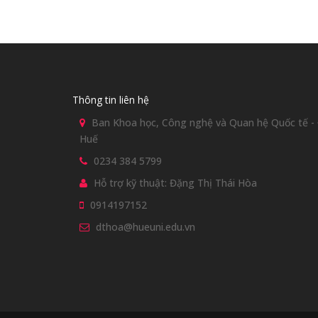
Thông tin liên hệ
Ban Khoa học, Công nghệ và Quan hệ Quốc tế - Đ
Huế
0234 384 5799
Hỗ trợ kỹ thuật: Đặng Thị Thái Hòa
0914197152
dthoa@hueuni.edu.vn