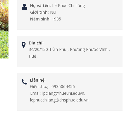
Họ và tên:
Lê Phúc Chi Lăng
Giới tính:
Nữ
Năm sinh:
1985
Địa chỉ:
34/20/130 Trần Phú , Phường Phước Vĩnh ,
Huế .
Liên hệ:
Điện thoại:
0935064456
Email:
lpclang@hueuni.eduvn,
lephucchilang@dhsphue.edu.vn