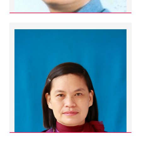
Nguyễn Xuân Tùng
200000.0090
Thạc sĩ
Ngành đào tạo:
Ngôn ngữ và văn hóa Việt Nam
Chuyên ngành đào tạo:
Ngôn ngữ và văn hóa Việt Nam
Đơn vị quản lý: