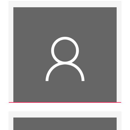
Cộng tác viên ngoài Đại học Huế
Xem chi tiết
Hoàng Thị Xuân Vinh
400000.0095
Thạc sĩ
Ngành đào tạo:
Văn học nước ngoài
Chuyên ngành đào tạo:
Văn học nước ngoài
Đơn vị quản lý:
Cộng tác viên ngoài Đại học Huế
Nguyễn Thị An Vinh
400000.0032
Xem chi tiết
Thạc sĩ