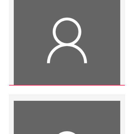
Ngành đào tạo:
Lý luận và phương pháp dạy học môn Vật lý
Chuyên ngành đào tạo:
Lý luận và phương pháp dạy học môn Vật lý
Đơn vị quản lý:
Cộng tác viên ngoài Đại học Huế
Xem chi tiết
Nguyễn Thúy Vinh
400000.0122
Thạc sĩ
Ngành đào tạo:
Chuyên ngành đào tạo: