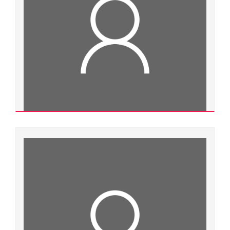
Đơn vị quản lý:
Cộng tác viên ngoài Đại học Huế
Xem chi tiết
Phạm Vinh
Thạc sĩ
Ngành đào tạo:
Chuyên ngành đào tạo:
Đơn vị quản lý:
Cộng tác viên ngoài Đại học Huế
Xem chi tiết