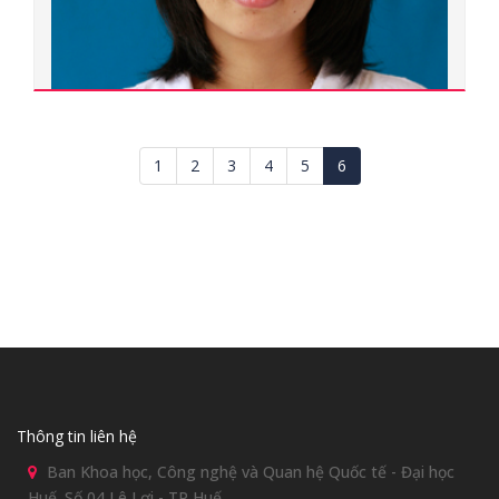
1
2
3
4
5
6
Nguyễn Thị Yến
400000.0198
Thạc sĩ
Ngành đào tạo:
Thông tin liên hệ
Phương pháp dạy chuyên ngành âm nhạc
Chuyên ngành đào tạo:
Ban Khoa học, Công nghệ và Quan hệ Quốc tế - Đại học
Phương pháp dạy chuyên ngành âm nhạc
Huế. Số 04 Lê Lợi - TP Huế