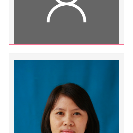
Trần Thị Vinh
Thạc sĩ
Ngành đào tạo:
Lịch sử thế giới cận đại và hiện đại
Chuyên ngành đào tạo:
Lịch sử thế giới cận đại và hiện đại
Đơn vị quản lý:
Cộng tác viên ngoài Đại học Huế
Xem chi tiết