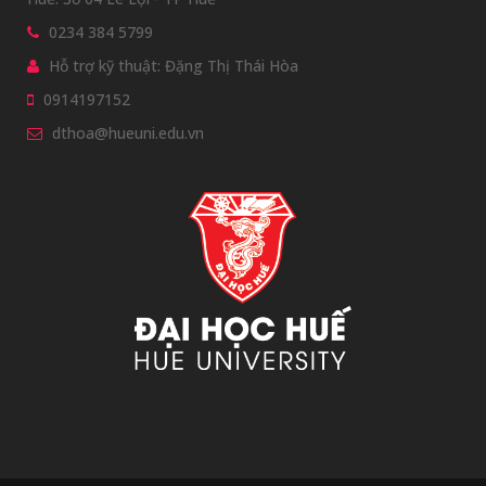
Đơn vị quản lý:
0234 384 5799
Cộng tác viên ngoài Đại học Huế
Hỗ trợ kỹ thuật: Đặng Thị Thái Hòa
Xem chi tiết
0914197152
dthoa@hueuni.edu.vn