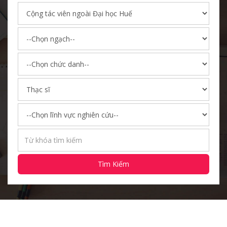
Tìm Kiếm