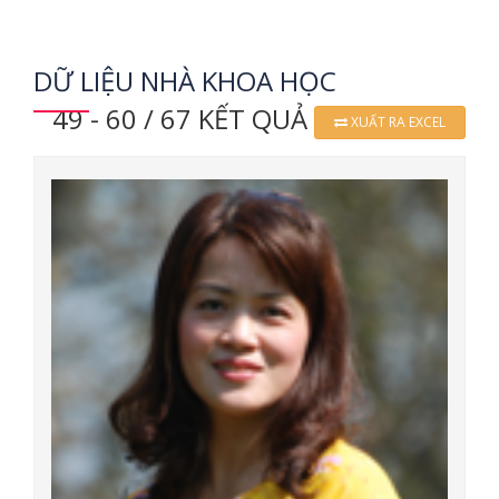
DỮ LIỆU NHÀ KHOA HỌC
49 - 60 / 67 KẾT QUẢ
XUẤT RA EXCEL