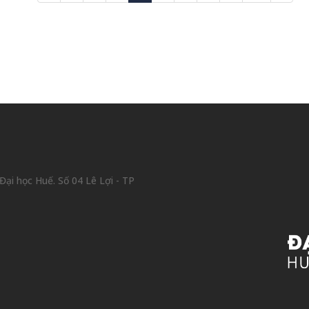
ại học Huế. Số 04 Lê Lợi - TP