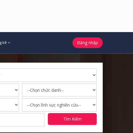
g kê
Đăng nhập
Tìm Kiếm