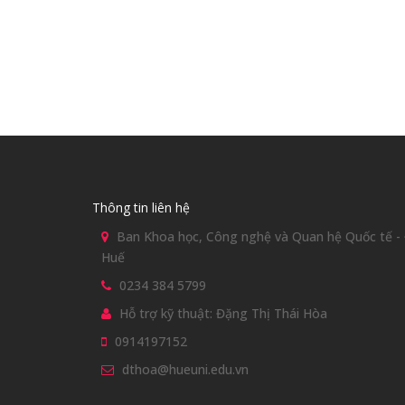
Thông tin liên hệ
Ban Khoa học, Công nghệ và Quan hệ Quốc tế - Đ
Huế
0234 384 5799
Hỗ trợ kỹ thuật: Đặng Thị Thái Hòa
0914197152
dthoa@hueuni.edu.vn