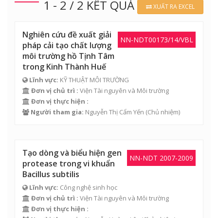
1 - 2 / 2 KẾT QUẢ
XUẤT RA EXCEL
Nghiên cứu đề xuất giải
NN-NDT00173/14/VBL
pháp cải tạo chất lượng
môi trường hồ Tịnh Tâm
trong Kinh Thành Huế
Lĩnh vực:
KỸ THUẬT MÔI TRƯỜNG
Đơn vị chủ trì :
Viện Tài nguyên và Môi trường
Đơn vị thực hiện :
Người tham gia:
Nguyễn Thị Cẩm Yến
(Chủ nhiệm)
Tạo dòng và biểu hiện gen
NN-NDT 2007-2009
protease trong vi khuẩn
Bacillus subtilis
Lĩnh vực:
Công nghệ sinh học
Đơn vị chủ trì :
Viện Tài nguyên và Môi trường
Đơn vị thực hiện :