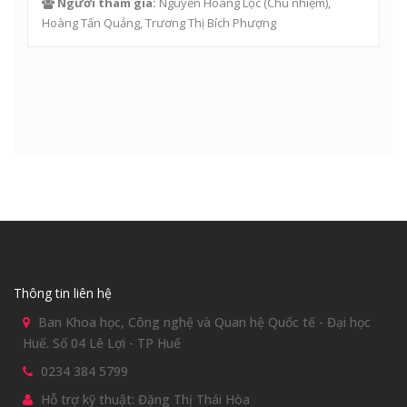
Người tham gia:
Nguyễn Hoàng Lộc
(Chủ nhiệm),
Hoàng Tấn Quảng
,
Trương Thị Bích Phượng
Thông tin liên hệ
Ban Khoa học, Công nghệ và Quan hệ Quốc tế - Đại học
Huế. Số 04 Lê Lợi - TP Huế
0234 384 5799
Hỗ trợ kỹ thuật: Đặng Thị Thái Hòa