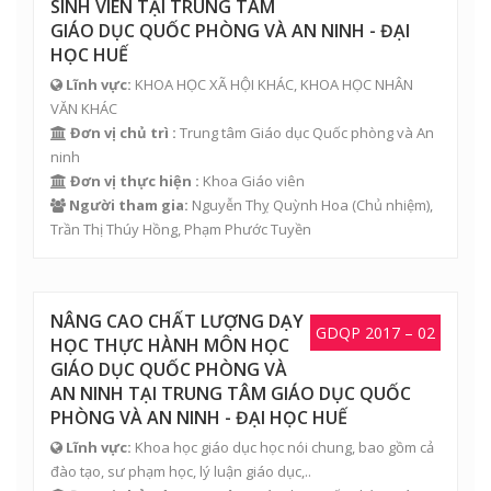
SINH VIÊN TẠI TRUNG TÂM
GIÁO DỤC QUỐC PHÒNG VÀ AN NINH - ĐẠI
HỌC HUẾ
Lĩnh vực:
KHOA HỌC XÃ HỘI KHÁC, KHOA HỌC NHÂN
VĂN KHÁC
Đơn vị chủ trì :
Trung tâm Giáo dục Quốc phòng và An
ninh
Đơn vị thực hiện :
Khoa Giáo viên
Người tham gia:
Nguyễn Thỵ Quỳnh Hoa
(Chủ nhiệm),
Trần Thị Thúy Hồng
,
Phạm Phước Tuyền
NÂNG CAO CHẤT LƯỢNG DẠY
GDQP 2017 – 02
HỌC THỰC HÀNH MÔN HỌC
GIÁO DỤC QUỐC PHÒNG VÀ
AN NINH TẠI TRUNG TÂM GIÁO DỤC QUỐC
PHÒNG VÀ AN NINH - ĐẠI HỌC HUẾ
Lĩnh vực:
Khoa học giáo dục học nói chung, bao gồm cả
đào tạo, sư phạm học, lý luận giáo dục,..