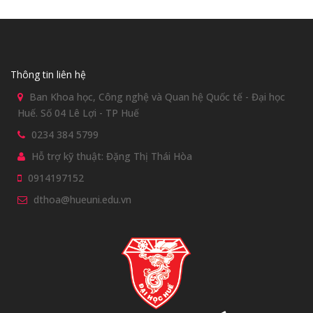
Thông tin liên hệ
Ban Khoa học, Công nghệ và Quan hệ Quốc tế - Đại học
Huế. Số 04 Lê Lợi - TP Huế
0234 384 5799
Hỗ trợ kỹ thuật: Đặng Thị Thái Hòa
0914197152
dthoa@hueuni.edu.vn