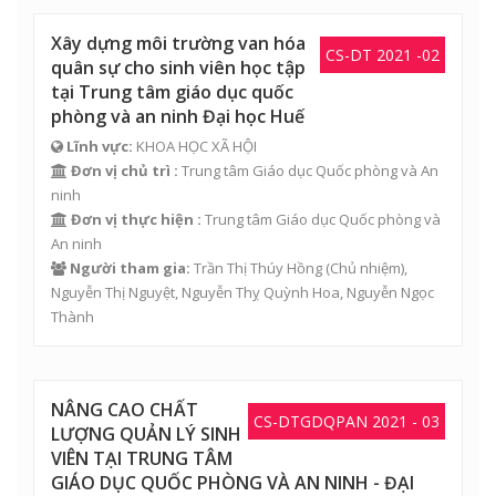
Xây dựng môi trường van hóa
CS-DT 2021 -02
quân sự cho sinh viên học tập
tại Trung tâm giáo dục quốc
phòng và an ninh Đại học Huế
Lĩnh vực:
KHOA HỌC XÃ HỘI
Đơn vị chủ trì :
Trung tâm Giáo dục Quốc phòng và An
ninh
Đơn vị thực hiện :
Trung tâm Giáo dục Quốc phòng và
An ninh
Người tham gia:
Trần Thị Thúy Hồng
(Chủ nhiệm),
Nguyễn Thị Nguyệt
,
Nguyễn Thỵ Quỳnh Hoa
,
Nguyễn Ngọc
Thành
NÂNG CAO CHẤT
CS-DTGDQPAN 2021 - 03
LƯỢNG QUẢN LÝ SINH
VIÊN TẠI TRUNG TÂM
GIÁO DỤC QUỐC PHÒNG VÀ AN NINH - ĐẠI