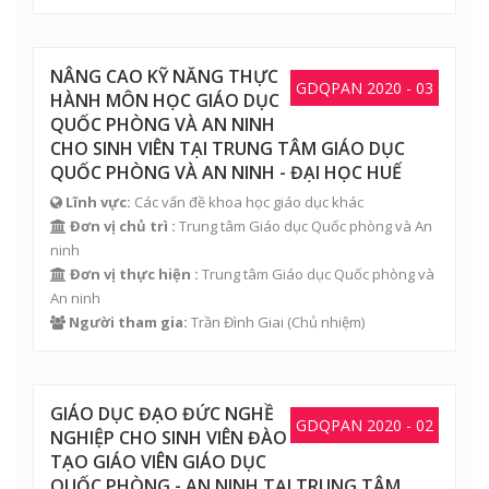
NÂNG CAO KỸ NĂNG THỰC
GDQPAN 2020 - 03
HÀNH MÔN HỌC GIÁO DỤC
QUỐC PHÒNG VÀ AN NINH
CHO SINH VIÊN TẠI TRUNG TÂM GIÁO DỤC
QUỐC PHÒNG VÀ AN NINH - ĐẠI HỌC HUẾ
Lĩnh vực:
Các vấn đề khoa học giáo dục khác
Đơn vị chủ trì :
Trung tâm Giáo dục Quốc phòng và An
ninh
Đơn vị thực hiện :
Trung tâm Giáo dục Quốc phòng và
An ninh
Người tham gia:
Trần Đình Giai
(Chủ nhiệm)
GIÁO DỤC ĐẠO ĐỨC NGHỀ
GDQPAN 2020 - 02
NGHIỆP CHO SINH VIÊN ĐÀO
TẠO GIÁO VIÊN GIÁO DỤC
QUỐC PHÒNG - AN NINH TẠI TRUNG TÂM